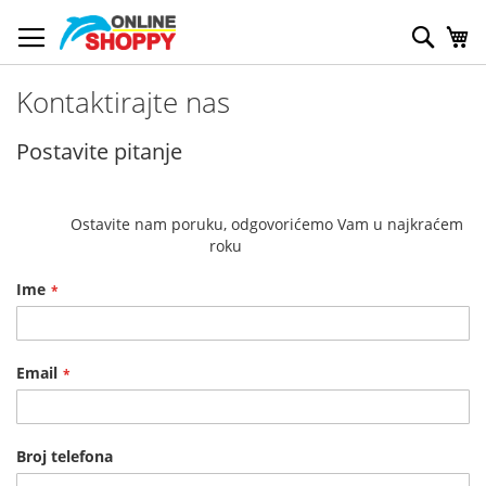
Skip
to
Pretr
My
Content
Kontaktirajte nas
Postavite pitanje
            Ostavite nam poruku, odgovorićemo Vam u najkraćem 
roku        
Ime
Email
Broj telefona