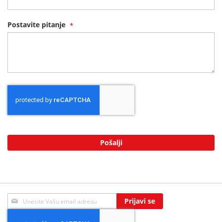
Postavite pitanje
Pošalji
Sign
Prijavi se
Up
for