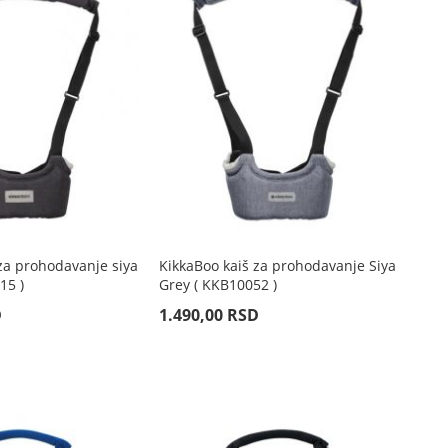
za prohodavanje siya
KikkaBoo kaiš za prohodavanje Siya
15 )
Grey ( KKB10052 )
D
1.490,00 RSD