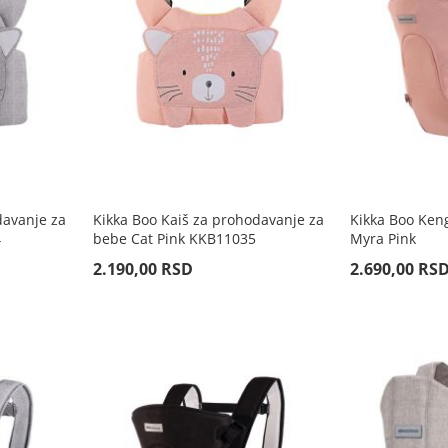
davanje za
Kikka Boo Kaiš za prohodavanje za
Kikka Boo Keng
4
bebe Cat Pink KKB11035
Myra Pink
2.190,00 RSD
2.690,00 RS