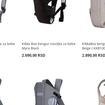
ka za bebe
Kikka Boo Kengur nosiljka za bebe
KikkaBoo keng
Myra Black
Beige ( KKB100
2.690,00 RSD
2.890,00 RS