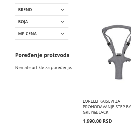
BREND
BOJA
MP CENA
Poređenje proizvoda
Nemate artikle za poređenje.
LORELLI KAISEVI ZA
PROHODAVANJE STEP BY 
GREY&BLACK
1.990,00 RSD
Dodaj u korpu
Dodaj u korpu
Dodaj u korpu