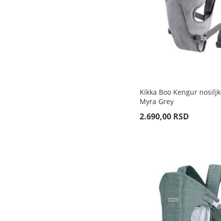
Kikka Boo Kengur nosilj
Myra Grey
2.690,00 RSD
Rasprodato
Rasprodato
Rasprodato
Rasprodato
DODAJ
DODAJ
DODAJ
DODAJ
ZA
ZA
ZA
ZA
UPOREĐIVANJE
UPOREĐIVANJE
UPOREĐIVANJE
UPOREĐIVANJE