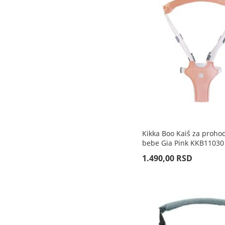
ZA
ZA
ZA
ZA
UPOREĐIVANJE
UPOREĐIVANJE
UPOREĐIVANJE
UPOREĐIVANJE
Kikka Boo Kaiš za proho
bebe Gia Pink KKB11030
1.490,00 RSD
Rasprodato
Rasprodato
Rasprodato
Rasprodato
DODAJ
DODAJ
DODAJ
DODAJ
ZA
ZA
ZA
ZA