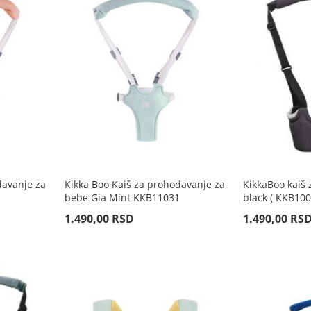
davanje za
Kikka Boo Kaiš za prohodavanje za
KikkaBoo kaiš 
bebe Gia Mint KKB11031
black ( KKB100
1.490,00 RSD
1.490,00 RS