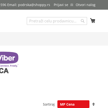
7-596 Email: podrska@shoppy.rs
Prijavi se
Otvori nalog
My Cart
Pretraga
Pretraga
Postavi
Sortiraj