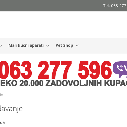
Tel: 063-27
Mali kućni aparati
Pet Shop
je
davanje
oda