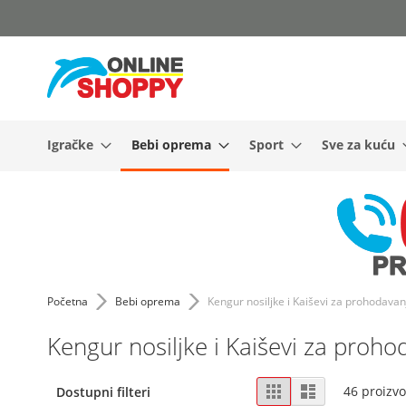
Skip
to
Content
Igračke
Bebi oprema
Sport
Sve za kuću
Početna
Bebi oprema
Kengur nosiljke i Kaiševi za prohodavan
Kengur nosiljke i Kaiševi za proho
Pregledi
Mreža
Lista
46
proizv
Dostupni filteri
kao