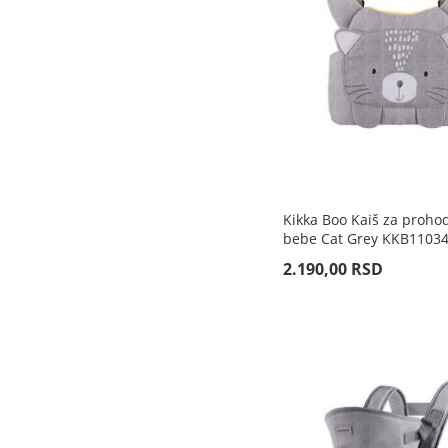
Kikka Boo Kaiš za proho
bebe Cat Grey KKB1103
2.190,00 RSD
Rasprodato
Rasprodato
Rasprodato
Rasprodato
DODAJ
DODAJ
DODAJ
DODAJ
ZA
ZA
ZA
ZA
UPOREĐIVANJE
UPOREĐIVANJE
UPOREĐIVANJE
UPOREĐIVANJE