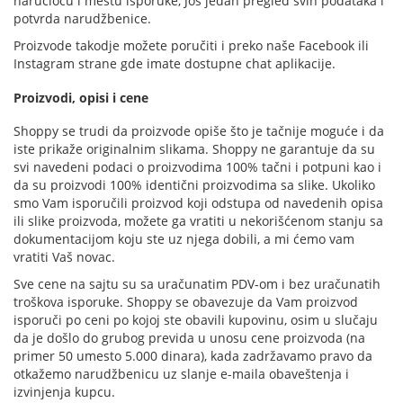
naručiocu i mestu isporuke, Još jedan pregled svih podataka i
potvrda narudžbenice.
Proizvode takodje možete poručiti i preko naše Facebook ili
Instagram strane gde imate dostupne chat aplikacije.
Proizvodi, opisi i cene
Shoppy se trudi da proizvode opiše što je tačnije moguće i da
iste prikaže originalnim slikama. Shoppy ne garantuje da su
svi navedeni podaci o proizvodima 100% tačni i potpuni kao i
da su proizvodi 100% identični proizvodima sa slike. Ukoliko
smo Vam isporučili proizvod koji odstupa od navedenih opisa
ili slike proizvoda, možete ga vratiti u nekorišćenom stanju sa
dokumentacijom koju ste uz njega dobili, a mi ćemo vam
vratiti Vaš novac.
Sve cene na sajtu su sa uračunatim PDV-om i bez uračunatih
troškova isporuke. Shoppy se obavezuje da Vam proizvod
isporuči po ceni po kojoj ste obavili kupovinu, osim u slučaju
da je došlo do grubog previda u unosu cene proizvoda (na
primer 50 umesto 5.000 dinara), kada zadržavamo pravo da
otkažemo narudžbenicu uz slanje e-maila obaveštenja i
izvinjenja kupcu.