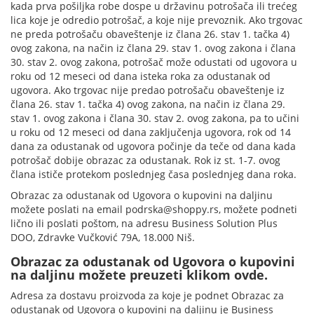
kada prva pošiljka robe dospe u državinu potrošača ili trećeg
lica koje je odredio potrošač, a koje nije prevoznik. Ako trgovac
ne preda potrošaču obaveštenje iz člana 26. stav 1. tačka 4)
ovog zakona, na način iz člana 29. stav 1. ovog zakona i člana
30. stav 2. ovog zakona, potrošač može odustati od ugovora u
roku od 12 meseci od dana isteka roka za odustanak od
ugovora. Ako trgovac nije predao potrošaču obaveštenje iz
člana 26. stav 1. tačka 4) ovog zakona, na način iz člana 29.
stav 1. ovog zakona i člana 30. stav 2. ovog zakona, pa to učini
u roku od 12 meseci od dana zaključenja ugovora, rok od 14
dana za odustanak od ugovora počinje da teče od dana kada
potrošač dobije obrazac za odustanak. Rok iz st. 1-7. ovog
člana ističe protekom poslednjeg časa poslednjeg dana roka.
Obrazac za odustanak od Ugovora o kupovini na daljinu
možete poslati na email
podrska@shoppy.rs
, možete podneti
lično ili poslati poštom, na adresu Business Solution Plus
DOO, Zdravke Vučković 79A, 18.000 Niš.
Obrazac za odustanak od Ugovora o kupovini
na daljinu možete preuzeti klikom ovde.
Adresa za dostavu proizvoda za koje je podnet Obrazac za
odustanak od Ugovora o kupovini na daljinu je Business