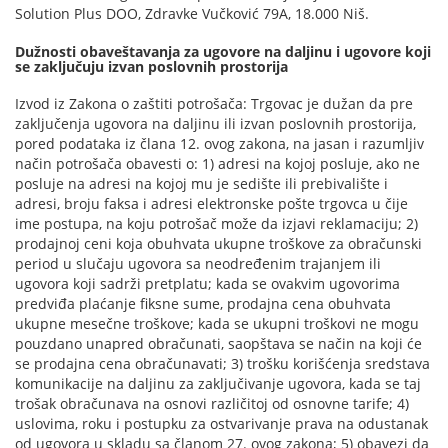
Solution Plus DOO, Zdravke Vučković 79A, 18.000 Niš.
Dužnosti obaveštavanja za ugovore na daljinu i ugovore koji
se zaključuju izvan poslovnih prostorija
Izvod iz Zakona o zaštiti potrošača: Trgovac je dužan da pre
zaključenja ugovora na daljinu ili izvan poslovnih prostorija,
pored podataka iz člana 12. ovog zakona, na jasan i razumljiv
način potrošača obavesti o: 1) adresi na kojoj posluje, ako ne
posluje na adresi na kojoj mu je sedište ili prebivalište i
adresi, broju faksa i adresi elektronske pošte trgovca u čije
ime postupa, na koju potrošač može da izjavi reklamaciju; 2)
prodajnoj ceni koja obuhvata ukupne troškove za obračunski
period u slučaju ugovora sa neodređenim trajanjem ili
ugovora koji sadrži pretplatu; kada se ovakvim ugovorima
predviđa plaćanje fiksne sume, prodajna cena obuhvata
ukupne mesečne troškove; kada se ukupni troškovi ne mogu
pouzdano unapred obračunati, saopštava se način na koji će
se prodajna cena obračunavati; 3) trošku korišćenja sredstava
komunikacije na daljinu za zaključivanje ugovora, kada se taj
trošak obračunava na osnovi različitoj od osnovne tarife; 4)
uslovima, roku i postupku za ostvarivanje prava na odustanak
od ugovora u skladu sa članom 27. ovog zakona; 5) obavezi da