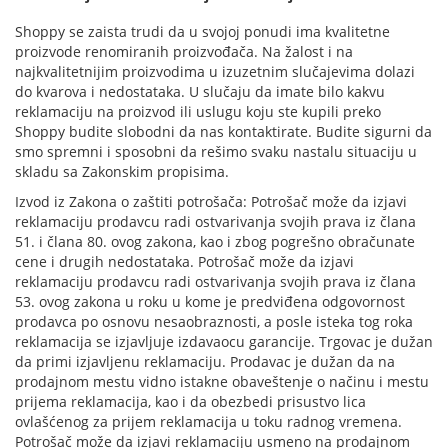
Shoppy se zaista trudi da u svojoj ponudi ima kvalitetne
proizvode renomiranih proizvođača. Na žalost i na
najkvalitetnijim proizvodima u izuzetnim slučajevima dolazi
do kvarova i nedostataka. U slučaju da imate bilo kakvu
reklamaciju na proizvod ili uslugu koju ste kupili preko
Shoppy budite slobodni da nas kontaktirate. Budite sigurni da
smo spremni i sposobni da rešimo svaku nastalu situaciju u
skladu sa Zakonskim propisima.
Izvod iz Zakona o zaštiti potrošača: Potrošač može da izjavi
reklamaciju prodavcu radi ostvarivanja svojih prava iz člana
51. i člana 80. ovog zakona, kao i zbog pogrešno obračunate
cene i drugih nedostataka. Potrošač može da izjavi
reklamaciju prodavcu radi ostvarivanja svojih prava iz člana
53. ovog zakona u roku u kome je predviđena odgovornost
prodavca po osnovu nesaobraznosti, a posle isteka tog roka
reklamacija se izjavljuje izdavaocu garancije. Trgovac je dužan
da primi izjavljenu reklamaciju. Prodavac je dužan da na
prodajnom mestu vidno istakne obaveštenje o načinu i mestu
prijema reklamacija, kao i da obezbedi prisustvo lica
ovlašćenog za prijem reklamacija u toku radnog vremena.
Potrošač može da izjavi reklamaciju usmeno na prodajnom