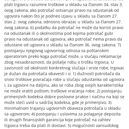
plati trgovcu razumne troškove u skladu sa članom 34. stav 3.
ovog zakona, ako potrošač ostvaruje pravo na odustanak od
ugovora nakon što je podneo izjavu u skladu sa članom 27.
stav 2. ovog zakona, odnosno obrazac u skladu sa članom 27.
ovog zakona; 6) podatku da potrošač ne može da koristi pravo
na odustanak ili o okolnostima pod kojima potrošač gubi
pravo na odustanak od ugovora, ako potrošač nema pravo da
odustane od ugovora u skladu sa članom 36. ovog zakona; 7)
postojanju njegovog ugovornog odnosa sa poštanskim
operatorom preko koga potrošač može, u slučaju reklamacije
zbog nesaobraznosti, da pošalje robu o trošku trgovca. U
zavisnosti od okolnosti konkretnog slučaja i vrste robe, trgovac
je dužan da potrošača obavesti i o: 1) dužnosti potrošača da
snosi troškove povraćaja robe u slučaju odustanka od ugovora
i, za ugovore na daljinu, ako se roba zbog svojih karakteristika
ne može vratiti poštom, troškove vraćanja robe; 2) postojanju
primenjivih kodeksa dobre poslovne prakse i načinu na koji se
može steći uvid u sadržaj kodeksa, gde je primenjivo; 3)
minimalnom trajanju ugovornih obaveza potrošača u skladu
sa ugovorom; 4) postojanju i uslovima za polaganje depozita
ili drugih finansijskih garancija koje potrošač na zahtev
trgovca treba da plati ili dostavi; 5) mogućnosti vansudskog