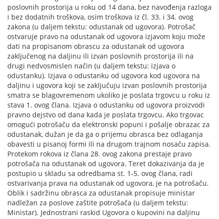
poslovnih prostorija u roku od 14 dana, bez navođenja razloga
i bez dodatnih troškova, osim troškova iz čl. 33. i 34. ovog
zakona (u daljem tekstu: odustanak od ugovora). Potrošač
ostvaruje pravo na odustanak od ugovora izjavom koju može
dati na propisanom obrascu za odustanak od ugovora
zaključenog na daljinu ili izvan poslovnih prostorija ili na
drugi nedvosmislen način (u daljem tekstu: izjava o
odustanku). Izjava o odustanku od ugovora kod ugovora na
daljinu i ugovora koji se zaključuju izvan poslovnih prostorija
smatra se blagovremenom ukoliko je poslata trgovcu u roku iz
stava 1. ovog člana. Izjava o odustanku od ugovora proizvodi
pravno dejstvo od dana kada je poslata trgovcu. Ako trgovac
omogući potrošaču da elektronski popuni i pošalje obrazac za
odustanak, dužan je da ga o prijemu obrasca bez odlaganja
obavesti u pisanoj formi ili na drugom trajnom nosaču zapisa.
Protekom rokova iz člana 28. ovog zakona prestaje pravo
potrošača na odustanak od ugovora. Teret dokazivanja da je
postupio u skladu sa odredbama st. 1-5. ovog člana, radi
ostvarivanja prava na odustanak od ugovora, je na potrošaču.
Oblik i sadržinu obrasca za odustanak propisuje ministar
nadležan za poslove zaštite potrošača (u daljem tekstu:
Ministar). Jednostrani raskid Ugovora o kupovini na daljinu