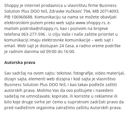
Shoppy je internet prodavnica u vlasništvu firme Business
Solution Plus DOO Niš, Zdravke Vučković 79A, MB 20714093,
PIB 106960688. Komunikaciju sa nama se možete obavljati
elektronskim putem preko web sajta www.shoppy.rs, e-
mailom podrska@shoppy.rs, kao i pozivom na brojeve
telefona 063-277-596 . U cilju Vaše i naše zaštite prioritet u
komunikaciji imaju elektrosnke komunikacije – web sajt i
email. Web sajt je dostupan 24 časa, a radno vreme podrške
je radnim danima od 09:00 do 16:00.
Autorska prava
Sav sadržaj na ovom sajtu: tekstovi, fotografije, video materijal,
dizajn sajta, elementi web dizajna i kod sajta je vlasništvo
Business Solution Plus DOO Niš, i kao takav podleže zaštiti
autorskih prava. Molimo Vas da ovo poštujete i navedeni
sadežaj ne umnožavate, kopirate, ili koristite u reklamne ili
bilo koje druge svrhe jer ćemo u suprotnom zadržati pravo da
pred nadležnim organima zatražimo zaštitu Autorskih prava.