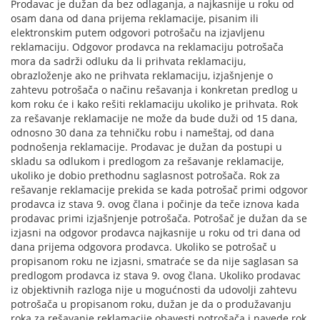
Prodavac je dužan da bez odlaganja, a najkasnije u roku od
osam dana od dana prijema reklamacije, pisanim ili
elektronskim putem odgovori potrošaču na izjavljenu
reklamaciju. Odgovor prodavca na reklamaciju potrošača
mora da sadrži odluku da li prihvata reklamaciju,
obrazloženje ako ne prihvata reklamaciju, izjašnjenje o
zahtevu potrošača o načinu rešavanja i konkretan predlog u
kom roku će i kako rešiti reklamaciju ukoliko je prihvata. Rok
za rešavanje reklamacije ne može da bude duži od 15 dana,
odnosno 30 dana za tehničku robu i nameštaj, od dana
podnošenja reklamacije. Prodavac je dužan da postupi u
skladu sa odlukom i predlogom za rešavanje reklamacije,
ukoliko je dobio prethodnu saglasnost potrošača. Rok za
rešavanje reklamacije prekida se kada potrošač primi odgovor
prodavca iz stava 9. ovog člana i počinje da teče iznova kada
prodavac primi izjašnjenje potrošača. Potrošač je dužan da se
izjasni na odgovor prodavca najkasnije u roku od tri dana od
dana prijema odgovora prodavca. Ukoliko se potrošač u
propisanom roku ne izjasni, smatraće se da nije saglasan sa
predlogom prodavca iz stava 9. ovog člana. Ukoliko prodavac
iz objektivnih razloga nije u mogućnosti da udovolji zahtevu
potrošača u propisanom roku, dužan je da o produžavanju
roka za rešavanje reklamacije obavesti potrošača i navede rok