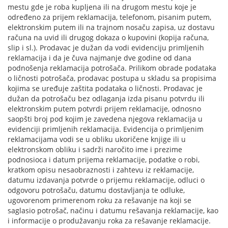
mestu gde je roba kupljena ili na drugom mestu koje je
određeno za prijem reklamacija, telefonom, pisanim putem,
elektronskim putem ili na trajnom nosaču zapisa, uz dostavu
računa na uvid ili drugog dokaza o kupovini (kopija računa,
slip i sl.). Prodavac je dužan da vodi evidenciju primljenih
reklamacija i da je čuva najmanje dve godine od dana
podnošenja reklamacija potrošača. Prilikom obrade podataka
o ličnosti potrošača, prodavac postupa u skladu sa propisima
kojima se uređuje zaštita podataka o ličnosti. Prodavac je
dužan da potrošaču bez odlaganja izda pisanu potvrdu ili
elektronskim putem potvrdi prijem reklamacije, odnosno
saopšti broj pod kojim je zavedena njegova reklamacija u
evidenciji primljenih reklamacija. Evidencija o primljenim
reklamacijama vodi se u obliku ukoričene knjige ili u
elektronskom obliku i sadrži naročito ime i prezime
podnosioca i datum prijema reklamacije, podatke o robi,
kratkom opisu nesaobraznosti i zahtevu iz reklamacije,
datumu izdavanja potvrde o prijemu reklamacije, odluci o
odgovoru potrošaču, datumu dostavljanja te odluke,
ugovorenom primerenom roku za rešavanje na koji se
saglasio potrošač, načinu i datumu rešavanja reklamacije, kao
i informacije o produžavanju roka za rešavanje reklamacije.