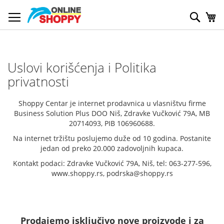
Skip
to
Pretr
My
Content
Uslovi korišćenja i Politika
privatnosti
Shoppy Centar je internet prodavnica u vlasništvu firme
Business Solution Plus DOO Niš, Zdravke Vučković 79A, MB
20714093, PIB 106960688.
Na internet tržištu poslujemo duže od 10 godina. Postanite
jedan od preko 20.000 zadovoljnih kupaca.
Kontakt podaci: Zdravke Vučković 79A, Niš, tel: 063-277-596,
www.shoppy.rs, podrska@shoppy.rs
Prodajemo isključivo nove proizvode i za