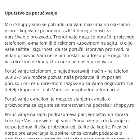
Uputstvo za poručivanje
Mi u Shoppy smo se potrudili da Vam maksimalno olakšamo
proces kupovine ponudom različitih mogućnosti za
poručivanje proizvoda. Trenutno je moguće poručiti proizvode
telefonom, e-mailom ili direktnom kupovinom na sajtu. U cilju
Vaše zaštite i sigurnosti da ste poručili ispravan proizvod, ni
jedan proizvod Vam neće biti poslat na adresu pre nego što
Vas direktno ne kontaktira neko od naših prodavaca.
Poručivanje telefonom je najjednostavniji način - na telefon
063-277-596 možete pozvati naše prodavce ili im poslati
poruku i oni će u direktnom razgovoru sa Vama dogovoriti sve
detelje kupovine i dati Vam sve neophodne informacije.
Poručivanje e-mailom je moguće slanjem e-maila o
proizvodima za koje ste zainteresovani na
podrska@shoppy.rs
Poručivanje na sajtu podrazumeva par jednostavnih koraka
kroz koje Vas sam web sajt vodi: Pronalaženje i dodavanje u
korpu jednog ili više proizvoda koji želite da kupite, Pregled
Korpe pre zatvaranja kupovine, Unos kontakt podataka o