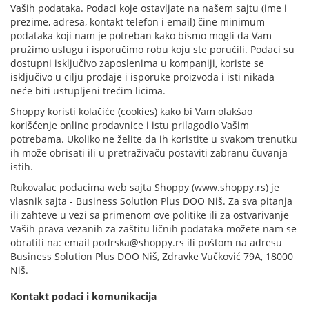
Vaših podataka. Podaci koje ostavljate na našem sajtu (ime i
prezime, adresa, kontakt telefon i email) čine minimum
podataka koji nam je potreban kako bismo mogli da Vam
pružimo uslugu i isporučimo robu koju ste poručili. Podaci su
dostupni isključivo zaposlenima u kompaniji, koriste se
isključivo u cilju prodaje i isporuke proizvoda i isti nikada
neće biti ustupljeni trećim licima.
Shoppy koristi kolačiće (cookies) kako bi Vam olakšao
korišćenje online prodavnice i istu prilagodio Vašim
potrebama. Ukoliko ne želite da ih koristite u svakom trenutku
ih može obrisati ili u pretraživaču postaviti zabranu čuvanja
istih.
Rukovalac podacima web sajta Shoppy (www.shoppy.rs) je
vlasnik sajta - Business Solution Plus DOO Niš. Za sva pitanja
ili zahteve u vezi sa primenom ove politike ili za ostvarivanje
Vaših prava vezanih za zaštitu ličnih podataka možete nam se
obratiti na: email
podrska@shoppy.rs
ili poštom na adresu
Business Solution Plus DOO Niš, Zdravke Vučković 79A, 18000
Niš.
Kontakt podaci i komunikacija