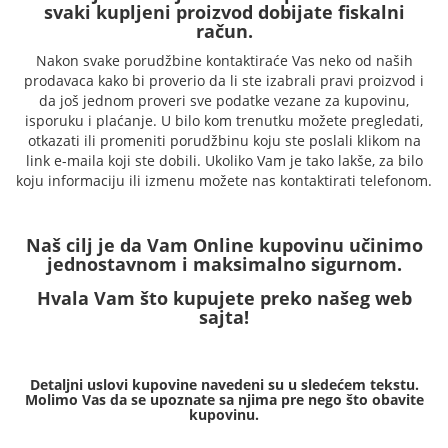
svaki kupljeni proizvod dobijate fiskalni
račun.
Nakon svake porudžbine kontaktiraće Vas neko od naših
prodavaca kako bi proverio da li ste izabrali pravi proizvod i
da još jednom proveri sve podatke vezane za kupovinu,
isporuku i plaćanje. U bilo kom trenutku možete pregledati,
otkazati ili promeniti porudžbinu koju ste poslali klikom na
link e-maila koji ste dobili. Ukoliko Vam je tako lakše, za bilo
koju informaciju ili izmenu možete nas kontaktirati telefonom.
Naš cilj je da Vam Online kupovinu učinimo
jednostavnom i maksimalno sigurnom.
Hvala Vam što kupujete preko našeg web
sajta!
Detaljni uslovi kupovine navedeni su u sledećem tekstu.
Molimo Vas da se upoznate sa njima pre nego što obavite
kupovinu.