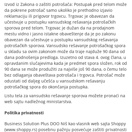
Izvod iz Zakona o zaštiti potrošača: Postupak pred telom može
da pokrene potrošač samo ukoliko je prethodno izjavio
reklamaciju ili prigovor trgovcu. Trgovac je obavezan da
učestvuje u postupku vansudskog rešavanja potrošačkih
sporova pred telom. Trgovac je dužan da na prodajnom
mestu vidno i jasno istakne obaveštenje da je po zakonu
obavezan da učestvuje u postupku vansudskog rešavanja
potrošačkih sporova. Vansudsko rešavanje potrošačkog spora
u skladu sa ovim zakonom može da traje najduže 90 dana od
dana podnošenja predloga. Izuzetno od stava 4. ovog člana, u
opravdanim slučajevima kada je predmet spora složen, rok od
90 dana se može produžiti za najviše još 90 dana, o čemu telo
bez odlaganja obaveštava potrošača i trgovca. Potrošač može
odustati od daljeg učešća u vansudskom rešavanju
potrošačkog spora do okončanja postupka.
Listu tela za vansudsko rešavanje sporova možete pronaći na
web sajtu nadležnog ministarstva.
Politika privatnosti
Business Solution Plus DOO Niš kao vlasnik web sajta Shoppy
(www.shoppy.rs) posebnu pažnju posvećuje zaštiti privatnosti