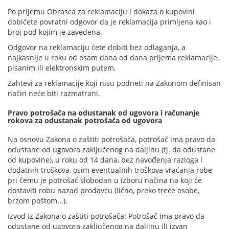
Po prijemu Obrasca za reklamaciju i dokaza o kupovini
dobićete povratni odgovor da je reklamacija primljena kao i
broj pod kojim je zavedena.
Odgovor na reklamaciju ćete dobiti bez odlaganja, a
najkasnije u roku od osam dana od dana prijema reklamacije,
pisanim ili elektronskim putem.
Zahtevi za reklamacije koji nisu podneti na Zakonom definisan
način neće biti razmatrani.
Pravo potrošača na odustanak od ugovora i računanje
rokova za odustanak potrošača od ugovora
Na osnovu Zakona o zaštiti potrošača, potrošač ima pravo da
odustane od ugovora zaključenog na daljinu (tj. da odustane
od kupovine), u roku od 14 dana, bez navođenja razloga i
dodatnih troškova, osim eventualnih troškova vraćanja robe
pri čemu je potrošač slobodan u izboru načina na koji će
dostaviti robu nazad prodavcu (lično, preko treće osobe,
brzom poštom...).
Izvod iz Zakona o zaštiti potrošača: Potrošač ima pravo da
odustane od ugovora zaključenog na daljinu ili izvan