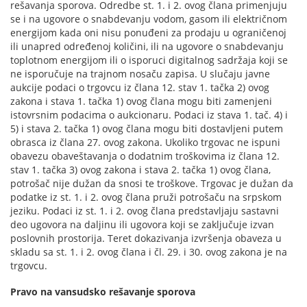
rešavanja sporova. Odredbe st. 1. i 2. ovog člana primenjuju
se i na ugovore o snabdevanju vodom, gasom ili električnom
energijom kada oni nisu ponuđeni za prodaju u ograničenoj
ili unapred određenoj količini, ili na ugovore o snabdevanju
toplotnom energijom ili o isporuci digitalnog sadržaja koji se
ne isporučuje na trajnom nosaču zapisa. U slučaju javne
aukcije podaci o trgovcu iz člana 12. stav 1. tačka 2) ovog
zakona i stava 1. tačka 1) ovog člana mogu biti zamenjeni
istovrsnim podacima o aukcionaru. Podaci iz stava 1. tač. 4) i
5) i stava 2. tačka 1) ovog člana mogu biti dostavljeni putem
obrasca iz člana 27. ovog zakona. Ukoliko trgovac ne ispuni
obavezu obaveštavanja o dodatnim troškovima iz člana 12.
stav 1. tačka 3) ovog zakona i stava 2. tačka 1) ovog člana,
potrošač nije dužan da snosi te troškove. Trgovac je dužan da
podatke iz st. 1. i 2. ovog člana pruži potrošaču na srpskom
jeziku. Podaci iz st. 1. i 2. ovog člana predstavljaju sastavni
deo ugovora na daljinu ili ugovora koji se zaključuje izvan
poslovnih prostorija. Teret dokazivanja izvršenja obaveza u
skladu sa st. 1. i 2. ovog člana i čl. 29. i 30. ovog zakona je na
trgovcu.
Pravo na vansudsko rešavanje sporova