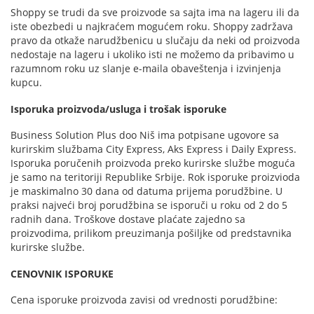
Shoppy se trudi da sve proizvode sa sajta ima na lageru ili da
iste obezbedi u najkraćem mogućem roku. Shoppy zadržava
pravo da otkaže narudžbenicu u slučaju da neki od proizvoda
nedostaje na lageru i ukoliko isti ne možemo da pribavimo u
razumnom roku uz slanje e-maila obaveštenja i izvinjenja
kupcu.
Isporuka proizvoda/usluga i trošak isporuke
Business Solution Plus doo Niš ima potpisane ugovore sa
kurirskim službama City Express, Aks Express i Daily Express.
Isporuka poručenih proizvoda preko kurirske službe moguća
je samo na teritoriji Republike Srbije. Rok isporuke proizvioda
je maskimalno 30 dana od datuma prijema porudžbine. U
praksi najveći broj porudžbina se isporuči u roku od 2 do 5
radnih dana. Troškove dostave plaćate zajedno sa
proizvodima, prilikom preuzimanja pošiljke od predstavnika
kurirske službe.
CENOVNIK ISPORUKE
Cena isporuke proizvoda zavisi od vrednosti porudžbine: