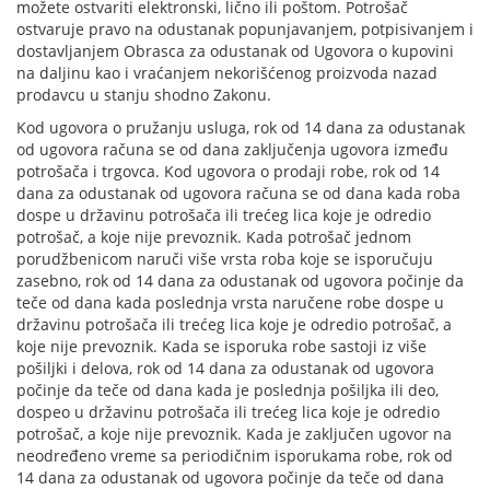
možete ostvariti elektronski, lično ili poštom. Potrošač
ostvaruje pravo na odustanak popunjavanjem, potpisivanjem i
dostavljanjem Obrasca za odustanak od Ugovora o kupovini
na daljinu kao i vraćanjem nekorišćenog proizvoda nazad
prodavcu u stanju shodno Zakonu.
Kod ugovora o pružanju usluga, rok od 14 dana za odustanak
od ugovora računa se od dana zaključenja ugovora između
potrošača i trgovca. Kod ugovora o prodaji robe, rok od 14
dana za odustanak od ugovora računa se od dana kada roba
dospe u državinu potrošača ili trećeg lica koje je odredio
potrošač, a koje nije prevoznik. Kada potrošač jednom
porudžbenicom naruči više vrsta roba koje se isporučuju
zasebno, rok od 14 dana za odustanak od ugovora počinje da
teče od dana kada poslednja vrsta naručene robe dospe u
državinu potrošača ili trećeg lica koje je odredio potrošač, a
koje nije prevoznik. Kada se isporuka robe sastoji iz više
pošiljki i delova, rok od 14 dana za odustanak od ugovora
počinje da teče od dana kada je poslednja pošiljka ili deo,
dospeo u državinu potrošača ili trećeg lica koje je odredio
potrošač, a koje nije prevoznik. Kada je zaključen ugovor na
neodređeno vreme sa periodičnim isporukama robe, rok od
14 dana za odustanak od ugovora počinje da teče od dana