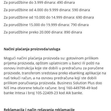
Za porudžbine do 3.999 dinara: 490 dinara
Za porudžbine od 4.000 do 9.999 dinara: 590 dinara
Za porudžbine od 10.000 do 14.999 dinara: 690 dinara
Za porudžbine 15.000 do 19.999 dinara: 790 dinara
Za porudžbine preko 20.000 dinara: 890 dinara
Načini plaćanja proizvoda/usluga
Mogući načini plaćanja proizvoda su: gotovinom prilikom
prijema proizvoda, opštom uplatnicom u banci ili pošti na
osnovu instrukcija koje ste dobili u predračunu za poručene
proizvode, transferom sredstava preko ebanking aplikacije na
naš tekući račun, a na osnovu predračuna koji ste dobili
prilikom poručivanja proizvoda. Business Solution Plus doo
Niš ima otvorene tekuće račune: broj 160-449798-49 kod
banke Intesa i broj 105-22409-23 kod Aik banke.
Reklamacija i način rešavanja reklamacije