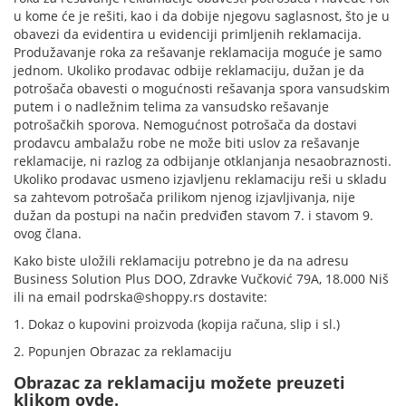
u kome će je rešiti, kao i da dobije njegovu saglasnost, što je u
obavezi da evidentira u evidenciji primljenih reklamacija.
Produžavanje roka za rešavanje reklamacija moguće je samo
jednom. Ukoliko prodavac odbije reklamaciju, dužan je da
potrošača obavesti o mogućnosti rešavanja spora vansudskim
putem i o nadležnim telima za vansudsko rešavanje
potrošačkih sporova. Nemogućnost potrošača da dostavi
prodavcu ambalažu robe ne može biti uslov za rešavanje
reklamacije, ni razlog za odbijanje otklanjanja nesaobraznosti.
Ukoliko prodavac usmeno izjavljenu reklamaciju reši u skladu
sa zahtevom potrošača prilikom njenog izjavljivanja, nije
dužan da postupi na način predviđen stavom 7. i stavom 9.
ovog člana.
Kako biste uložili reklamaciju potrebno je da na adresu
Business Solution Plus DOO, Zdravke Vučković 79A, 18.000 Niš
ili na email podrska@shoppy.rs dostavite:
1. Dokaz o kupovini proizvoda (kopija računa, slip i sl.)
2. Popunjen Obrazac za reklamaciju
Obrazac za reklamaciju možete preuzeti
klikom ovde.