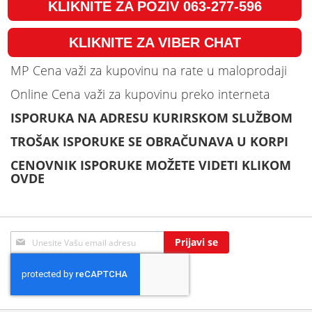
KLIKNITE ZA POZIV 063-277-596
KLIKNITE ZA VIBER CHAT
MP Cena važi za kupovinu na rate u maloprodaji
Online Cena važi za kupovinu preko interneta
ISPORUKA NA ADRESU KURIRSKOM SLUŽBOM
TROŠAK ISPORUKE SE OBRAČUNAVA U KORPI
CENOVNIK ISPORUKE MOŽETE VIDETI KLIKOM
OVDE
Sign
Prijavi se
Up
for
Our
Newsletter: