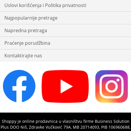
Uslovi korišćenja i Politika privatnosti
Najpopularnije pretrage
Napredna pretraga
Praćenje porudžbina
Kontaktirajte nas
Shoppy je online prodavnica u vlasništvu firme Business Solution
Plus DOO Niš, Zdravke Vučković 79A, MB 20714093, PIB 106960688,