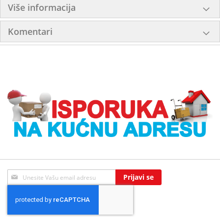
Više informacija
Komentari
Sign
Prijavi se
Up
for
Our
Newsletter: