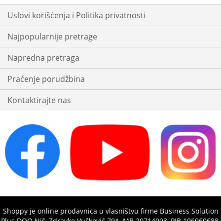
Uslovi korišćenja i Politika privatnosti
Najpopularnije pretrage
Napredna pretraga
Praćenje porudžbina
Kontaktirajte nas
Shoppy je online prodavnica u vlasništvu firme Business Solution
Plus DOO Niš, Zdravke Vučković 79A, MB 20714093, PIB 106960688,