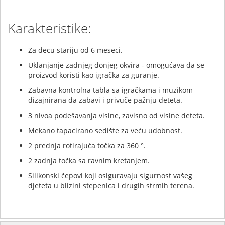
Karakteristike:
Za decu stariju od 6 meseci.
Uklanjanje zadnjeg donjeg okvira - omogućava da se
proizvod koristi kao igračka za guranje.
Zabavna kontrolna tabla sa igračkama i muzikom
dizajnirana da zabavi i privuče pažnju deteta.
3 nivoa podešavanja visine, zavisno od visine deteta.
Mekano tapacirano sedište za veću udobnost.
2 prednja rotirajuća točka za 360 °.
2 zadnja točka sa ravnim kretanjem.
Silikonski čepovi koji osiguravaju sigurnost vašeg
djeteta u blizini stepenica i drugih strmih terena.