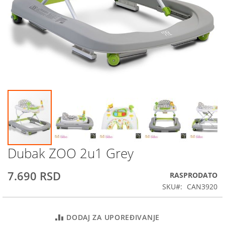
Dubak ZOO 2u1 Grey
Skip
to
the
7.690 RSD
RASPRODATO
beginning
SKU
CAN3920
of
the
images
DODAJ ZA UPOREĐIVANJE
gallery