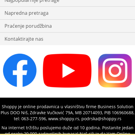
Najpopularnije pretrage
Napredna pretraga
Praćenje porudžbina
Kontaktirajte nas
Shoppy je online prodavnica u vlasništvu firme Business Solution
Plus DOO Niš, Zdravke Vučković 79A, MB 20714093, PIB 106960688,
tel: 063-277-596, www.shoppy.rs, podrska@shoppy.rs
Na internet tržištu poslujemo duže od 10 godina. Postanite jedan
od preko 20.000 zadovoljnih kupaca! Naš cilj je da Vam Online