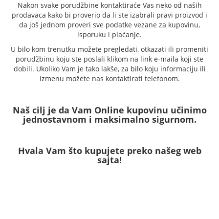
Nakon svake porudžbine kontaktiraće Vas neko od naših
prodavaca kako bi proverio da li ste izabrali pravi proizvod i
da još jednom proveri sve podatke vezane za kupovinu,
isporuku i plaćanje.
U bilo kom trenutku možete pregledati, otkazati ili promeniti
porudžbinu koju ste poslali klikom na link e-maila koji ste
dobili. Ukoliko Vam je tako lakše, za bilo koju informaciju ili
izmenu možete nas kontaktirati telefonom.
Naš cilj je da Vam Online kupovinu učinimo
jednostavnom i maksimalno sigurnom.
Hvala Vam što kupujete preko našeg web
sajta!