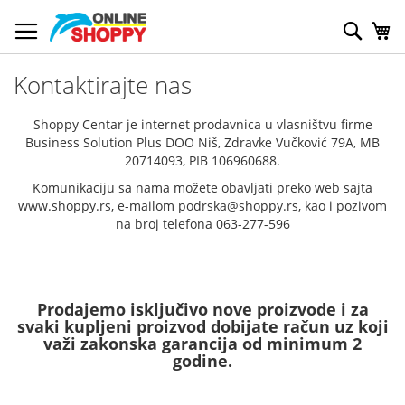
Skip
to
Pretr
My
Content
Kontaktirajte nas
Shoppy Centar je internet prodavnica u vlasništvu firme
Business Solution Plus DOO Niš, Zdravke Vučković 79A, MB
20714093, PIB 106960688.
Komunikaciju sa nama možete obavljati preko web sajta
www.shoppy.rs, e-mailom podrska@shoppy.rs, kao i pozivom
na broj telefona 063-277-596
Prodajemo isključivo nove proizvode i za
svaki kupljeni proizvod dobijate račun uz koji
važi zakonska garancija od minimum 2
godine.