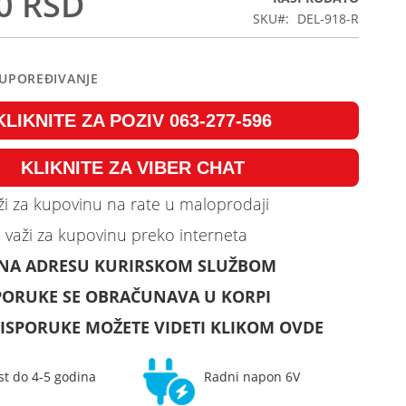
0 RSD
SKU
DEL-918-R
 UPOREĐIVANJE
KLIKNITE ZA POZIV 063-277-596
KLIKNITE ZA VIBER CHAT
i za kupovinu na rate u maloprodaji
 važi za kupovinu preko interneta
 NA ADRESU KURIRSKOM SLUŽBOM
PORUKE SE OBRAČUNAVA U KORPI
ISPORUKE MOŽETE VIDETI KLIKOM OVDE
st do 4-5 godina
Radni napon 6V