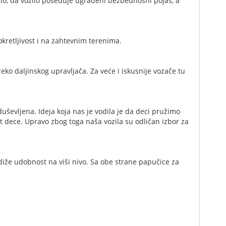
lo, da vozilo poseduje ugrađeni bezbednosni pojas, a
kretljivost i na zahtevnim terenima.
eko daljinskog upravljača. Za veće i iskusnije vozače tu
uševljena. Ideja koja nas je vodila je da deci pružimo
dece. Upravo zbog toga naša vozila su odličan izbor za
iže udobnost na viši nivo. Sa obe strane papučice za