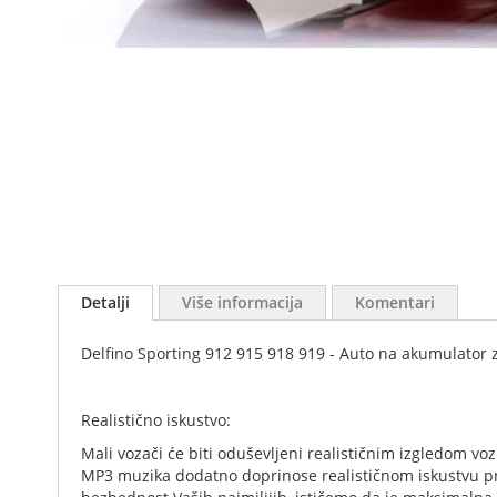
Skip
to
the
beginning
of
Detalji
Više informacija
Komentari
the
images
Delfino Sporting 912 915 918 919 - Auto na akumulator 
gallery
Realistično iskustvo:
Mali vozači će biti oduševljeni realističnim izgledom vo
MP3 muzika dodatno doprinose realističnom iskustvu pri