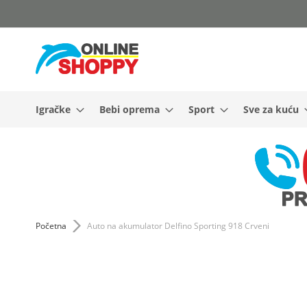
Skip
to
Content
Igračke
Bebi oprema
Sport
Sve za kuću
Početna
Auto na akumulator Delfino Sporting 918 Crveni
Skip
to
the
end