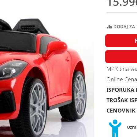
15.99
DODAJ ZA
MP Cena važ
Online Cena
ISPORUKA
TROŠAK IS
CENOVNIK 
Uzra