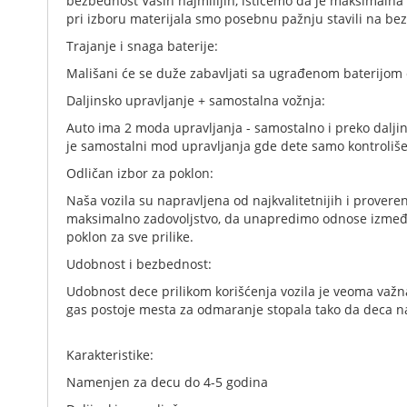
bezbednost Vaših najmilijih, ističemo da je maksimalna
pri izboru materijala smo posebnu pažnju stavili na bez
Trajanje i snaga baterije:
Mališani će se duže zabavljati sa ugrađenom baterijom 
Daljinsko upravljanje + samostalna vožnja:
Auto ima 2 moda upravljanja - samostalno i preko daljins
je samostalni mod upravljanja gde dete samo kontroliše 
Odličan izbor za poklon:
Naša vozila su napravljena od najkvalitetnijih i provere
maksimalno zadovoljstvo, da unapredimo odnose između 
poklon za sve prilike.
Udobnost i bezbednost:
Udobnost dece prilikom korišćenja vozila je veoma važn
gas postoje mesta za odmaranje stopala tako da deca n
Karakteristike:
Namenjen za decu do 4-5 godina