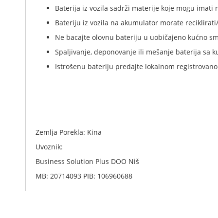
Baterija iz vozila sadrži materije koje mogu imati 
Bateriju iz vozila na akumulator morate reciklirati/
Ne bacajte olovnu bateriju u uobičajeno kućno sme
Spaljivanje, deponovanje ili mešanje baterija sa
Istrošenu bateriju predajte lokalnom registrovano
Zemlja Porekla: Kina
Uvoznik:
Business Solution Plus DOO Niš
MB: 20714093 PIB: 106960688