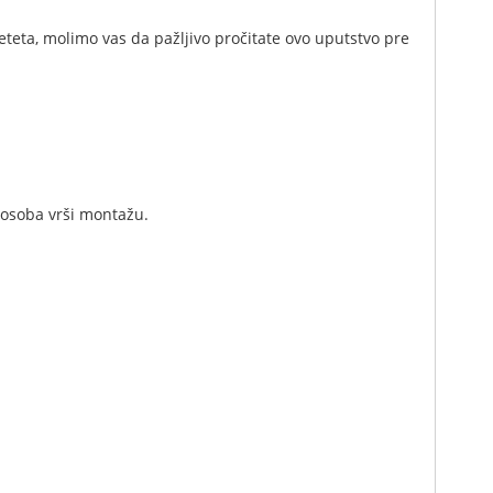
teta, molimo vas da pažljivo pročitate ovo uputstvo pre
a osoba vrši montažu.