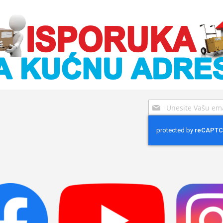
Sign
Up
for
Our
Newsletter: