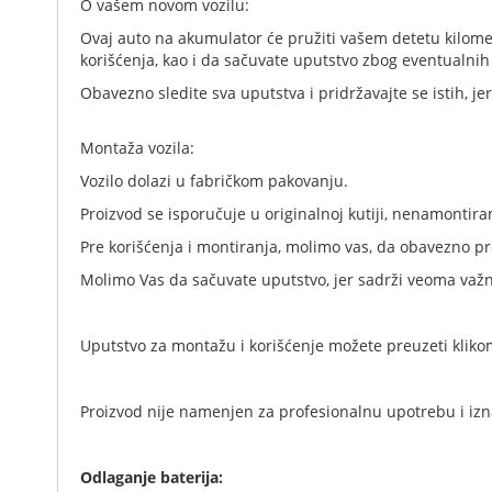
O vašem novom vozilu:
Ovaj auto na akumulator će pružiti vašem detetu kilomet
korišćenja, kao i da sačuvate uputstvo zbog eventualnih
Obavezno sledite sva uputstva i pridržavajte se istih, j
Montaža vozila:
Vozilo dolazi u fabričkom pakovanju.
Proizvod se isporučuje u originalnoj kutiji, nenamontir
Pre korišćenja i montiranja, molimo vas, da obavezno pr
Molimo Vas da sačuvate uputstvo, jer sadrži veoma važn
Uputstvo za montažu i korišćenje možete preuzeti kliko
Proizvod nije namenjen za profesionalnu upotrebu i izn
Odlaganje baterija: