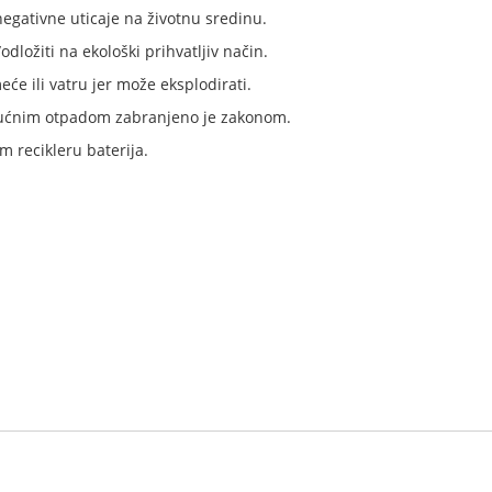
negativne uticaje na životnu sredinu.
odložiti na ekološki prihvatljiv način.
će ili vatru jer može eksplodirati.
 kućnim otpadom zabranjeno je zakonom.
m recikleru baterija.