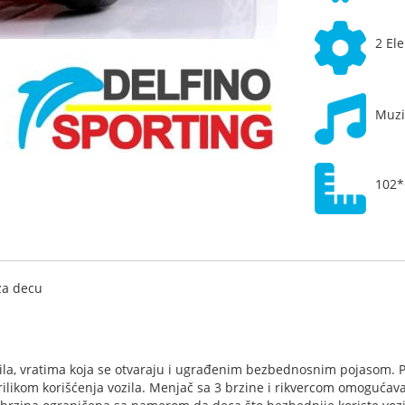
2 El
Muzi
102
za decu
zila, vratima koja se otvaraju i ugrađenim bezbednosnim pojasom. Pr
likom korišćenja vozila. Menjač sa 3 brzine i rikvercom omogućava 