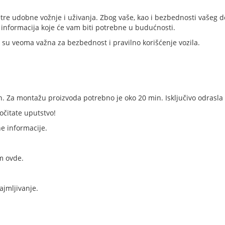
re udobne vožnje i uživanja. Zbog vaše, kao i bezbednosti vašeg de
 informacija koje će vam biti potrebne u budućnosti.
er su veoma važna za bezbednost i pravilno korišćenje vozila.
an. Za montažu proizvoda potrebno je oko 20 min. Isključivo odrasl
očitate uputstvo!
e informacije.
m ovde.
ajmljivanje.