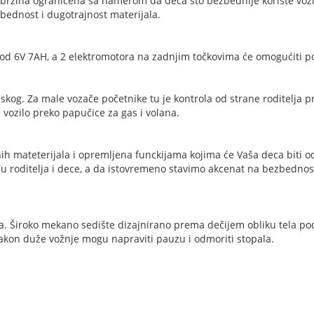
 brzina ograničena sa namerom da deca što bezbednije koriste vozi
bednost i dugotrajnost materijala.
od 6V 7AH, a 2 elektromotora na zadnjim točkovima će omogućiti po
kog. Za male vozače početnike tu je kontrola od strane roditelja pr
vozilo preko papučice za gas i volana.
nih mateterijala i opremljena funckijama kojima će Vaša deca biti od
roditelja i dece, a da istovremeno stavimo akcenat na bezbednost 
a. Široko mekano sedište dizajnirano prema dečijem obliku tela pod
akon duže vožnje mogu napraviti pauzu i odmoriti stopala.