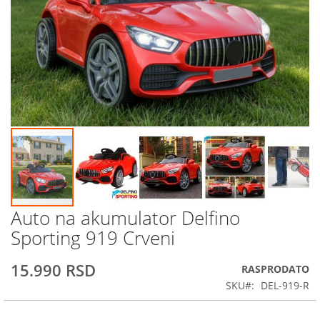
Auto na akumulator Delfino
Skip
to
Sporting 919 Crveni
the
beginning
15.990 RSD
RASPRODATO
of
the
SKU
DEL-919-R
images
gallery