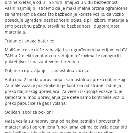
brzine kretanja od 3 - 5 km/h. Imajući u vidu bezbednost
Vaših najmilijih, ističemo da je maksimalna brzina ograničena
sa namerom da deca što bezbednije koriste vozilo, da vozilo
poseduje ugrađeni bezbednosni pojas, a pri izboru materijala
smo posebnu pažnju stavili na bezbednost i dugotrajnost
materijala.
Trajanje i snaga baterije:
Mališani će se duže zabavljati sa ugrađenom baterijom od 6V
7AH, a 2 elektromotora na zadnjim točkovima će omogućiti
pokretljivost i na zahtevnim terenima.
Daljinsko upravljanje + samostalna vožnja:
Auto ima 2 moda upravljanja - samostalno i preko daljinskog.
Za male vozače početnike tu je kontrola od strane roditelja
preko daljinskog upravljača. Za veće i iskusnije vozače tu je
samostalni mod upravljanja gde dete samo kontroliše vozilo
preko papučice za gas i volana.
Odličan izbor za poklon:
Naša vozila su napravljena od najkvalitetnijih i proverenih
mateterijala i opremljena funckijama kojima će Vaša deca biti
oduševljena. Ideja koja nas je vodila je da deci pružimo