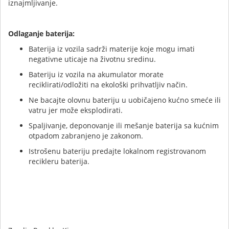
iznajmljivanje.
Odlaganje baterija:
Baterija iz vozila sadrži materije koje mogu imati
negativne uticaje na životnu sredinu.
Bateriju iz vozila na akumulator morate
reciklirati/odložiti na ekološki prihvatljiv način.
Ne bacajte olovnu bateriju u uobičajeno kućno smeće ili
vatru jer može eksplodirati.
Spaljivanje, deponovanje ili mešanje baterija sa kućnim
otpadom zabranjeno je zakonom.
Istrošenu bateriju predajte lokalnom registrovanom
recikleru baterija.