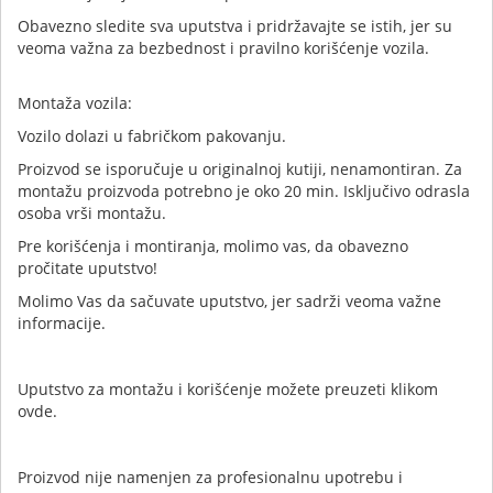
Obavezno sledite sva uputstva i pridržavajte se istih, jer su
veoma važna za bezbednost i pravilno korišćenje vozila.
Montaža vozila:
Vozilo dolazi u fabričkom pakovanju.
Proizvod se isporučuje u originalnoj kutiji, nenamontiran. Za
montažu proizvoda potrebno je oko 20 min. Isključivo odrasla
osoba vrši montažu.
Pre korišćenja i montiranja, molimo vas, da obavezno
pročitate uputstvo!
Molimo Vas da sačuvate uputstvo, jer sadrži veoma važne
informacije.
Uputstvo za montažu i korišćenje možete preuzeti klikom
ovde.
Proizvod nije namenjen za profesionalnu upotrebu i