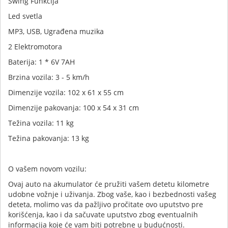
Swing Funkcija
Led svetla
MP3, USB, Ugrađena muzika
2 Elektromotora
Baterija: 1 * 6V 7AH
Brzina vozila: 3 - 5 km/h
Dimenzije vozila: 102 x 61 x 55 cm
Dimenzije pakovanja: 100 x 54 x 31 cm
Težina vozila: 11 kg
Težina pakovanja: 13 kg
O vašem novom vozilu:
Ovaj auto na akumulator će pružiti vašem detetu kilometre
udobne vožnje i uživanja. Zbog vaše, kao i bezbednosti vašeg
deteta, molimo vas da pažljivo pročitate ovo uputstvo pre
korišćenja, kao i da sačuvate uputstvo zbog eventualnih
informacija koje će vam biti potrebne u budućnosti.