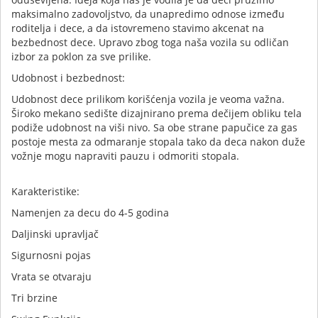
maksimalno zadovoljstvo, da unapredimo odnose između
roditelja i dece, a da istovremeno stavimo akcenat na
bezbednost dece. Upravo zbog toga naša vozila su odličan
izbor za poklon za sve prilike.
Udobnost i bezbednost:
Udobnost dece prilikom korišćenja vozila je veoma važna.
Široko mekano sedište dizajnirano prema dečijem obliku tela
podiže udobnost na viši nivo. Sa obe strane papučice za gas
postoje mesta za odmaranje stopala tako da deca nakon duže
vožnje mogu napraviti pauzu i odmoriti stopala.
Karakteristike:
Namenjen za decu do 4-5 godina
Daljinski upravljač
Sigurnosni pojas
Vrata se otvaraju
Tri brzine