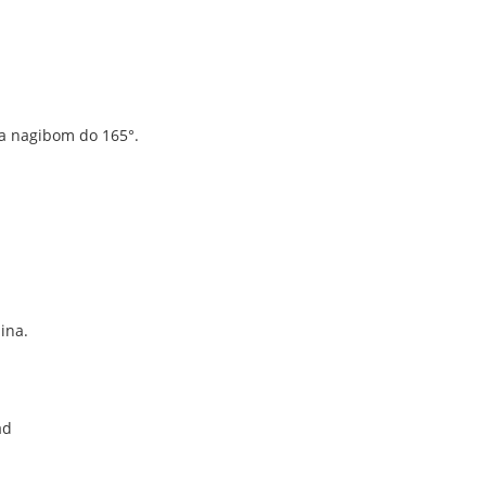
a nagibom do 165°.
ina.
ad