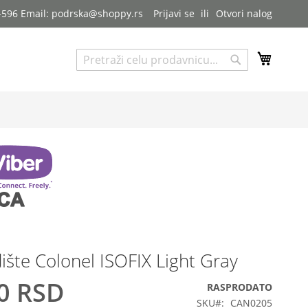
7-596 Email: podrska@shoppy.rs
Prijavi se
Otvori nalog
My Cart
Pretraga
Pretraga
ište Colonel ISOFIX Light Gray
0 RSD
RASPRODATO
SKU
CAN0205