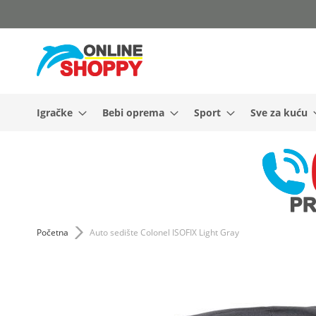
Skip
to
Content
Igračke
Bebi oprema
Sport
Sve za kuću
Početna
Auto sedište Colonel ISOFIX Light Gray
Skip
to
the
end