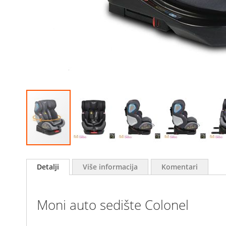
Skip
to
Detalji
Više informacija
Komentari
the
beginning
of
Moni auto sedište Colonel
the
images
gallery