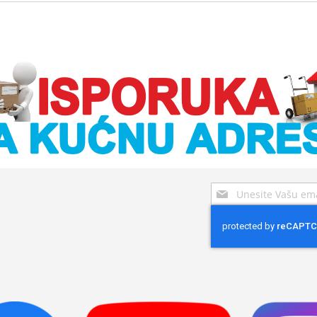
Sign
Up
for
Our
Newsletter: