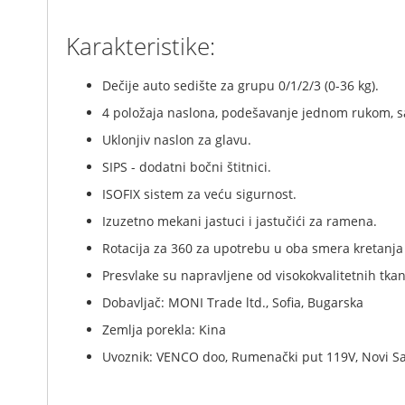
Karakteristike:
Dečije auto sedište za grupu 0/1/2/3 (0-36 kg).
4 položaja naslona, podešavanje jednom rukom, s
Uklonjiv naslon za glavu.
SIPS - dodatni bočni štitnici.
ISOFIX sistem za veću sigurnost.
Izuzetno mekani jastuci i jastučići za ramena.
Rotacija za 360 za upotrebu u oba smera kretanja
Presvlake su napravljene od visokokvalitetnih tkan
Dobavljač: MONI Trade ltd., Sofia, Bugarska
Zemlja porekla: Kina
Uvoznik: VENCO doo, Rumenački put 119V, Novi S