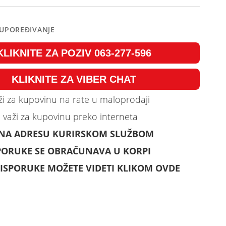
 UPOREĐIVANJE
KLIKNITE ZA POZIV 063-277-596
KLIKNITE ZA VIBER CHAT
i za kupovinu na rate u maloprodaji
 važi za kupovinu preko interneta
 NA ADRESU KURIRSKOM SLUŽBOM
PORUKE SE OBRAČUNAVA U KORPI
ISPORUKE MOŽETE VIDETI KLIKOM OVDE