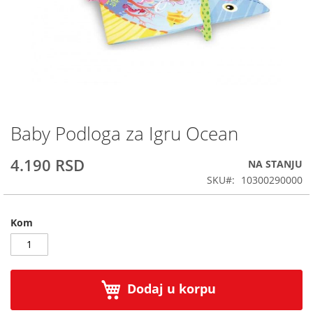
Baby Podloga za Igru Ocean
Skip
to
the
4.190 RSD
NA STANJU
beginning
SKU
10300290000
of
the
images
Kom
gallery
Dodaj u korpu