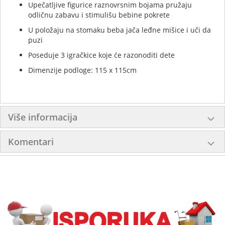
Upečatljive figurice raznovrsnim bojama pružaju
odličnu zabavu i stimulišu bebine pokrete
U položaju na stomaku beba jača leđne mišice i uči da
puzi
Poseduje 3 igračkice koje će razonoditi dete
Dimenzije podloge: 115 x 115cm
Više informacija
Komentari