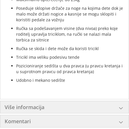
Poseduje sklopive držače za noge na kojima dete dok je
malo može držati nogice a kasnije se mogu sklopiti i
koristiti pedale za vožnju
Ručka sa podešavanjem visine (dva nivoa) preko koje
roditelj upravlja triciklom, na ručki se nalazi mala
torbica za sitnice
Ručka se skida i dete može da koristi tricikl
Tricikl ima veliku podesivu tende
Pozicioniranje sedišta u dva pravca (u pravcu kretanja i
u suprotnom pravcu od pravca kretanja)
Udobno i mekano sedište
Više informacija
Komentari