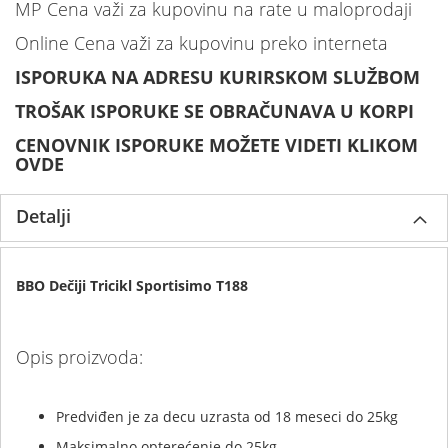
MP Cena važi za kupovinu na rate u maloprodaji
Online Cena važi za kupovinu preko interneta
ISPORUKA NA ADRESU KURIRSKOM SLUŽBOM
TROŠAK ISPORUKE SE OBRAČUNAVA U KORPI
CENOVNIK ISPORUKE MOŽETE VIDETI KLIKOM
OVDE
Detalji
BBO Dečiji Tricikl Sportisimo T188
Opis proizvoda:
Predviđen je za decu uzrasta od 18 meseci do 25kg
Maksimalno opterećenje do 25kg