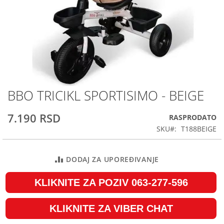
BBO TRICIKL SPORTISIMO - BEIGE
Skip
to
the
7.190 RSD
RASPRODATO
beginning
SKU
T188BEIGE
of
the
images
DODAJ ZA UPOREĐIVANJE
gallery
KLIKNITE ZA POZIV 063-277-596
KLIKNITE ZA VIBER CHAT