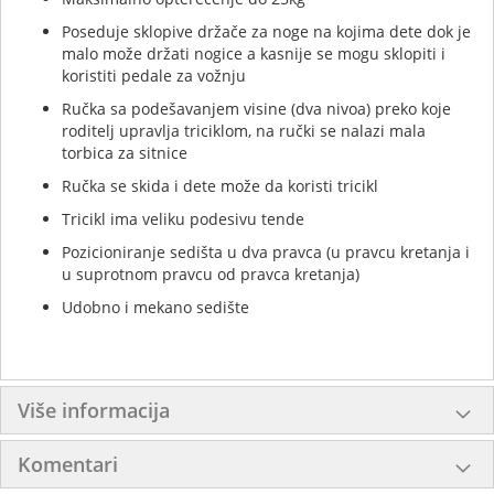
Poseduje sklopive držače za noge na kojima dete dok je
malo može držati nogice a kasnije se mogu sklopiti i
koristiti pedale za vožnju
Ručka sa podešavanjem visine (dva nivoa) preko koje
roditelj upravlja triciklom, na ručki se nalazi mala
torbica za sitnice
Ručka se skida i dete može da koristi tricikl
Tricikl ima veliku podesivu tende
Pozicioniranje sedišta u dva pravca (u pravcu kretanja i
u suprotnom pravcu od pravca kretanja)
Udobno i mekano sedište
Više informacija
Komentari