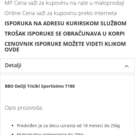
MP Cena važi za kupovinu na rate u maloprodaji
Online Cena važi za kupovinu preko interneta
ISPORUKA NA ADRESU KURIRSKOM SLUŽBOM
TROŠAK ISPORUKE SE OBRAČUNAVA U KORPI
CENOVNIK ISPORUKE MOŽETE VIDETI KLIKOM
OVDE
Detalji
BBO Dečiji Tricikl Sportisimo T188
Opis proizvoda:
Predviđen je za decu uzrasta od 18 meseci do 25kg
Maksimalno opterećenje do 25kg