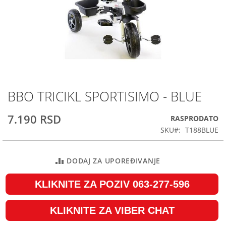
BBO TRICIKL SPORTISIMO - BLUE
Skip
to
the
7.190 RSD
RASPRODATO
beginning
SKU
T188BLUE
of
the
images
DODAJ ZA UPOREĐIVANJE
gallery
KLIKNITE ZA POZIV 063-277-596
KLIKNITE ZA VIBER CHAT