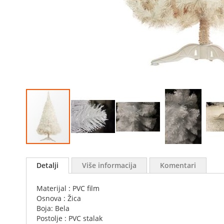
Skip
to
Detalji
Više informacija
Komentari
the
beginning
Materijal : PVC film
of
Osnova : Žica
the
Boja: Bela
images
Postolje : PVC stalak
gallery