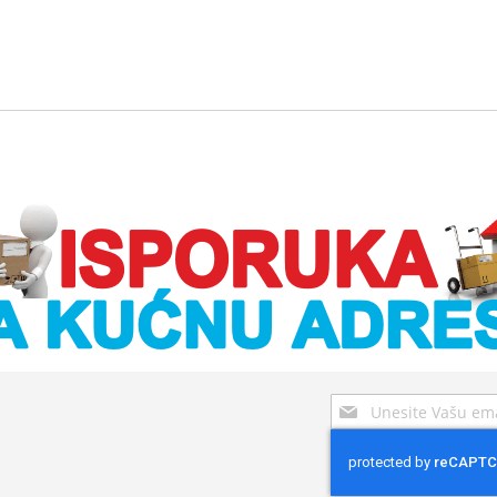
Sign
Up
for
Our
Newsletter: