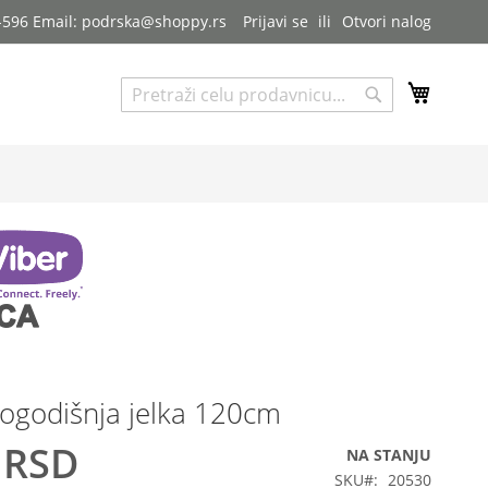
7-596 Email: podrska@shoppy.rs
Prijavi se
Otvori nalog
My Cart
Pretraga
Pretraga
ogodišnja jelka 120cm
 RSD
NA STANJU
SKU
20530