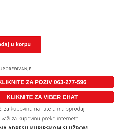
daj u korpu
 UPOREĐIVANJE
KLIKNITE ZA POZIV 063-277-596
KLIKNITE ZA VIBER CHAT
i za kupovinu na rate u maloprodaji
 važi za kupovinu preko interneta
 NA ADRESU KURIRSKOM SLUŽBOM