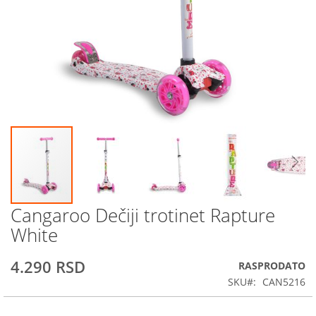
Cangaroo Dečiji trotinet Rapture
Skip
to
White
the
beginning
4.290 RSD
RASPRODATO
of
the
SKU
CAN5216
images
gallery