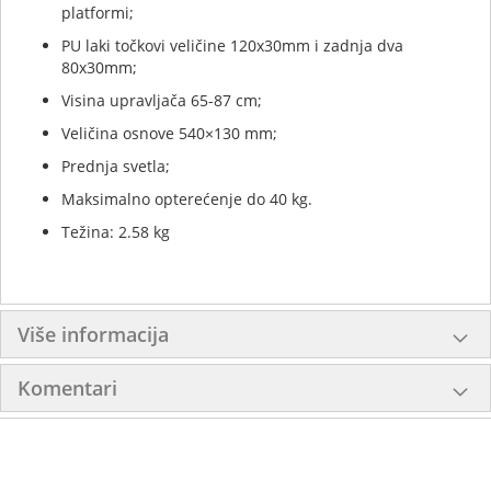
platformi;
PU laki točkovi veličine 120x30mm i zadnja dva
80x30mm;
Visina upravljača 65-87 cm;
Veličina osnove 540×130 mm;
Prednja svetla;
Maksimalno opterećenje do 40 kg.
Težina: 2.58 kg
Više informacija
Komentari