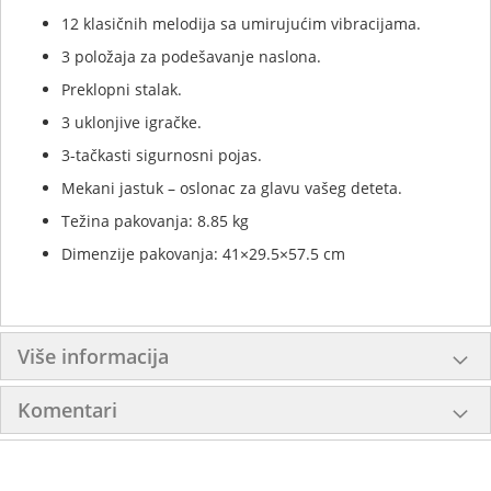
12 klasičnih melodija sa umirujućim vibracijama.
3 položaja za podešavanje naslona.
Preklopni stalak.
3 uklonjive igračke.
3-tačkasti sigurnosni pojas.
Mekani jastuk – oslonac za glavu vašeg deteta.
Težina pakovanja: 8.85 kg
Dimenzije pakovanja: 41×29.5×57.5 cm
Više informacija
Komentari