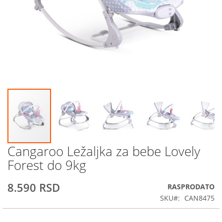
Cangaroo Ležaljka za bebe Lovely
Skip
to
Forest do 9kg
the
beginning
8.590 RSD
RASPRODATO
of
the
SKU
CAN8475
images
gallery