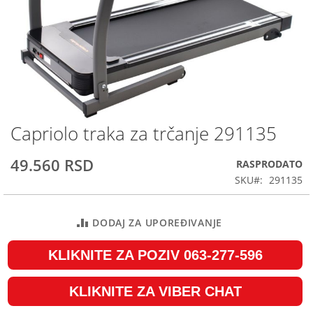
Capriolo traka za trčanje 291135
Skip
to
the
49.560 RSD
RASPRODATO
beginning
SKU
291135
of
the
images
DODAJ ZA UPOREĐIVANJE
gallery
KLIKNITE ZA POZIV 063-277-596
KLIKNITE ZA VIBER CHAT