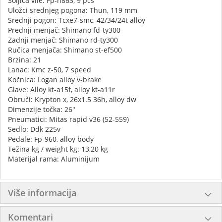
Šoljica vile: Fp-h863, 9 pcs
Uložci srednjeg pogona: Thun, 119 mm
Srednji pogon: Tcxe7-smc, 42/34/24t alloy
Prednji menjač: Shimano fd-ty300
Zadnji menjač: Shimano rd-ty300
Ručica menjača: Shimano st-ef500
Brzina: 21
Lanac: Kmc z-50, 7 speed
Kočnica: Logan alloy v-brake
Glave: Alloy kt-a15f, alloy kt-a11r
Obruči: Krypton x, 26x1.5 36h, alloy dw
Dimenzije točka: 26"
Pneumatici: Mitas rapid v36 (52-559)
Sedlo: Ddk 225v
Pedale: Fp-960, alloy body
Težina kg / weight kg: 13,20 kg
Materijal rama: Aluminijum
Više informacija
Komentari