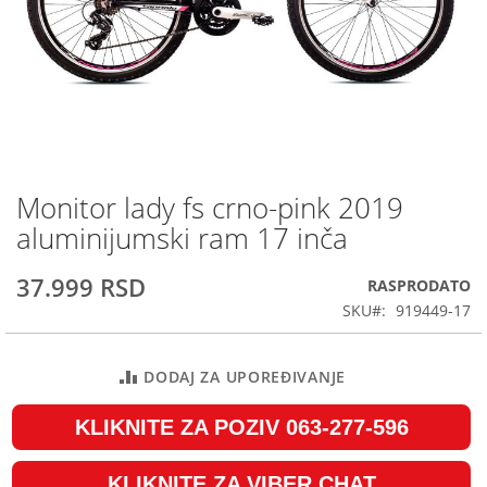
Monitor lady fs crno-pink 2019
Skip
to
aluminijumski ram 17 inča
the
beginning
37.999 RSD
RASPRODATO
of
the
SKU
919449-17
images
gallery
DODAJ ZA UPOREĐIVANJE
KLIKNITE ZA POZIV 063-277-596
KLIKNITE ZA VIBER CHAT