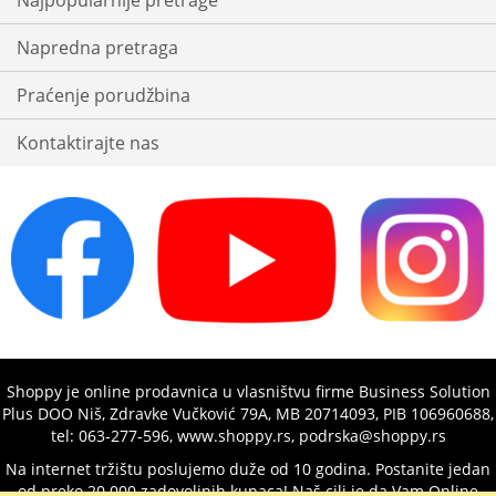
Najpopularnije pretrage
Napredna pretraga
Praćenje porudžbina
Kontaktirajte nas
Shoppy je online prodavnica u vlasništvu firme Business Solution
Plus DOO Niš, Zdravke Vučković 79A, MB 20714093, PIB 106960688,
tel: 063-277-596, www.shoppy.rs, podrska@shoppy.rs
Na internet tržištu poslujemo duže od 10 godina. Postanite jedan
od preko 20.000 zadovoljnih kupaca! Naš cilj je da Vam Online