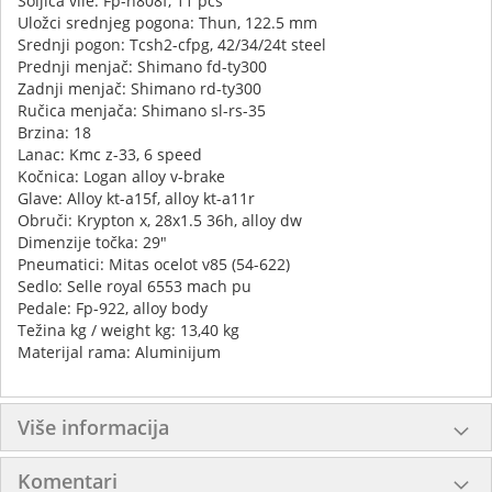
Šoljica vile: Fp-h808f, 11 pcs
Uložci srednjeg pogona: Thun, 122.5 mm
Srednji pogon: Tcsh2-cfpg, 42/34/24t steel
Prednji menjač: Shimano fd-ty300
Zadnji menjač: Shimano rd-ty300
Ručica menjača: Shimano sl-rs-35
Brzina: 18
Lanac: Kmc z-33, 6 speed
Kočnica: Logan alloy v-brake
Glave: Alloy kt-a15f, alloy kt-a11r
Obruči: Krypton x, 28x1.5 36h, alloy dw
Dimenzije točka: 29"
Pneumatici: Mitas ocelot v85 (54-622)
Sedlo: Selle royal 6553 mach pu
Pedale: Fp-922, alloy body
Težina kg / weight kg: 13,40 kg
Materijal rama: Aluminijum
Više informacija
Komentari