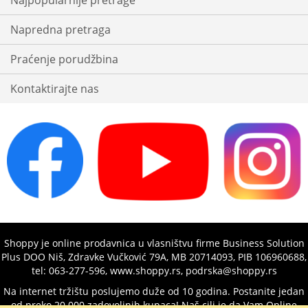
Najpopularnije pretrage
Napredna pretraga
Praćenje porudžbina
Kontaktirajte nas
Shoppy je online prodavnica u vlasništvu firme Business Solution
Plus DOO Niš, Zdravke Vučković 79A, MB 20714093, PIB 106960688,
tel: 063-277-596, www.shoppy.rs, podrska@shoppy.rs
Na internet tržištu poslujemo duže od 10 godina. Postanite jedan
od preko 20.000 zadovoljnih kupaca! Naš cilj je da Vam Online