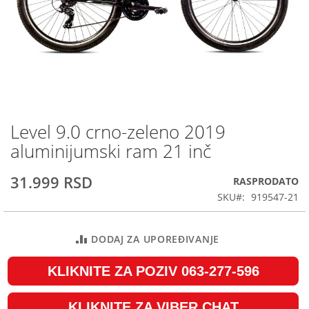
Level 9.0 crno-zeleno 2019
Skip
to
aluminijumski ram 21 inč
the
beginning
31.999 RSD
RASPRODATO
of
the
SKU
919547-21
images
gallery
DODAJ ZA UPOREĐIVANJE
KLIKNITE ZA POZIV 063-277-596
KLIKNITE ZA VIBER CHAT