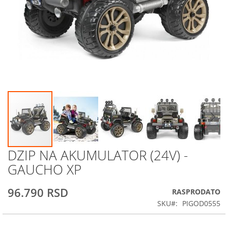
DZIP NA AKUMULATOR (24V) -
Skip
to
GAUCHO XP
the
beginning
96.790 RSD
RASPRODATO
of
the
SKU
PIGOD0555
images
gallery