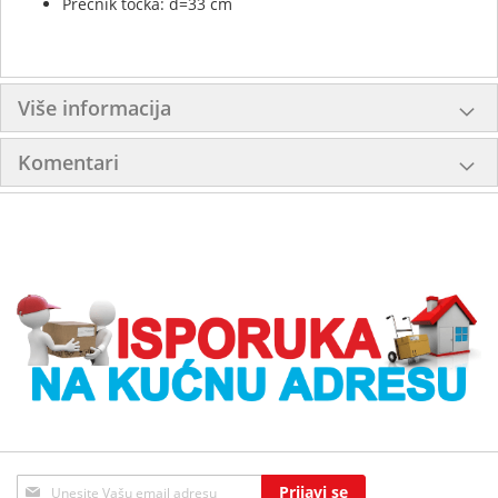
Prečnik točka:
d=33 cm
Više informacija
Komentari
Sign
Prijavi se