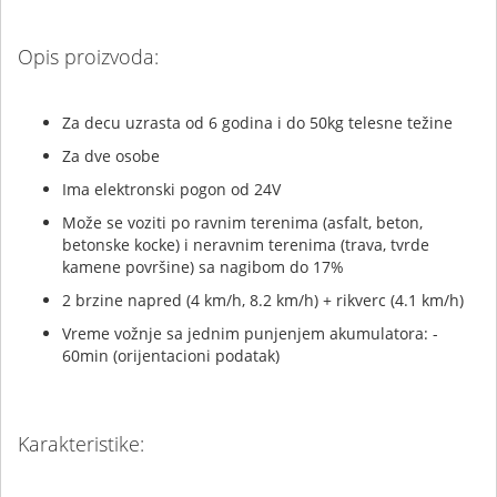
Opis proizvoda:
Za decu uzrasta od 6 godina i do 50kg telesne težine
Za dve osobe
Ima elektronski pogon od 24V
Može se voziti po ravnim terenima (asfalt, beton,
betonske kocke) i neravnim terenima (trava, tvrde
kamene površine) sa nagibom do 17%
2 brzine napred (4 km/h, 8.2 km/h) + rikverc (4.1 km/h)
Vreme vožnje sa jednim punjenjem akumulatora: -
60min (orijentacioni podatak)
Karakteristike: