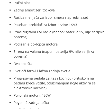
Ručni alat
Zadnji amortizeri točkova
Ručica menjača za izbor smera napred/nazad
Poseban prekidač za izbor brzine 1/2/3
Pravi digitalni FM radio (napon: baterija 9V, nije serijska
oprema)
Podizanje poklopca motora
Sirena na volanu (napon: baterija 9V, nije serijska
oprema)
Dva sedišta
Svetleći farovi i lažna zadnja svetla
Progresivna pedala za gas i kočnicu (pritiskom na
pedalu kreće vozilo, oduzimanjem noge aktivira se
elektronska kočnica)
Pogonski motori:
480W
Pogon:
2 zadnja točka