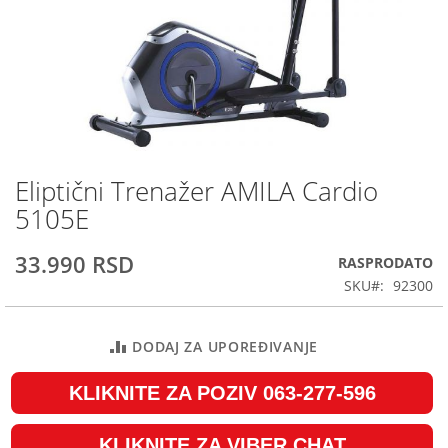
Eliptični Trenažer AMILA Cardio
Skip
to
5105E
the
beginning
33.990 RSD
RASPRODATO
of
the
SKU
92300
images
gallery
DODAJ ZA UPOREĐIVANJE
KLIKNITE ZA POZIV 063-277-596
KLIKNITE ZA VIBER CHAT