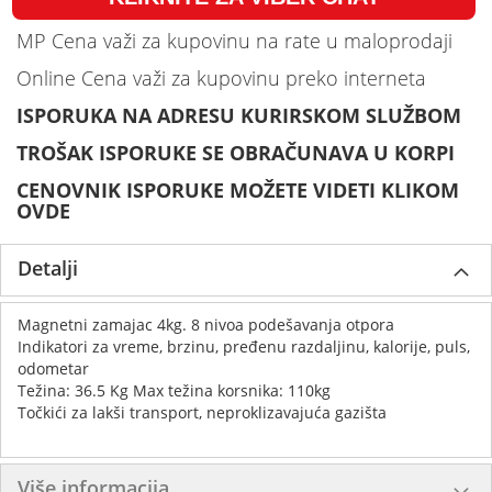
MP Cena važi za kupovinu na rate u maloprodaji
Online Cena važi za kupovinu preko interneta
ISPORUKA NA ADRESU KURIRSKOM SLUŽBOM
TROŠAK ISPORUKE SE OBRAČUNAVA U KORPI
CENOVNIK ISPORUKE MOŽETE VIDETI KLIKOM
OVDE
Detalji
Magnetni zamajac 4kg. 8 nivoa podešavanja otpora
Indikatori za vreme, brzinu, pređenu razdaljinu, kalorije, puls,
odometar
Težina: 36.5 Kg Max težina korsnika: 110kg
Točkići za lakši transport, neproklizavajuća gazišta
Više informacija