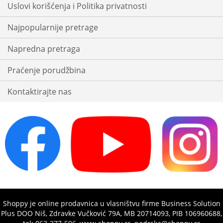
Uslovi korišćenja i Politika privatnosti
Najpopularnije pretrage
Napredna pretraga
Praćenje porudžbina
Kontaktirajte nas
Shoppy je online prodavnica u vlasništvu firme Business Solution
Plus DOO Niš, Zdravke Vučković 79A, MB 20714093, PIB 106960688,