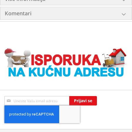
Komentari
Sign
Prijavi se
Up
for
Our
Newsletter: