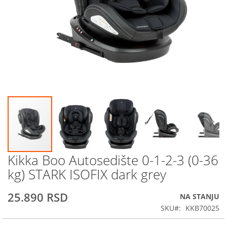
Kikka Boo Autosedište 0-1-2-3 (0-36
Skip
to
kg) STARK ISOFIX dark grey
the
beginning
25.890 RSD
NA STANJU
of
the
SKU
KKB70025
images