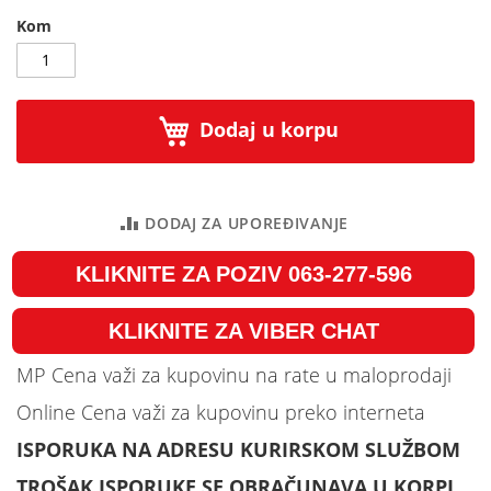
gallery
Kom
Dodaj u korpu
DODAJ ZA UPOREĐIVANJE
KLIKNITE ZA POZIV 063-277-596
KLIKNITE ZA VIBER CHAT
MP Cena važi za kupovinu na rate u maloprodaji
Online Cena važi za kupovinu preko interneta
ISPORUKA NA ADRESU KURIRSKOM SLUŽBOM
TROŠAK ISPORUKE SE OBRAČUNAVA U KORPI