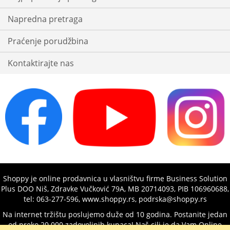
Napredna pretraga
Praćenje porudžbina
Kontaktirajte nas
Shoppy je online prodavnica u vlasništvu firme Business Solution
Plus DOO Niš, Zdravke Vučković 79A, MB 20714093, PIB 106960688,
tel: 063-277-596, www.shoppy.rs, podrska@shoppy.rs
Na internet tržištu poslujemo duže od 10 godina. Postanite jedan
od preko 20.000 zadovoljnih kupaca! Naš cilj je da Vam Online