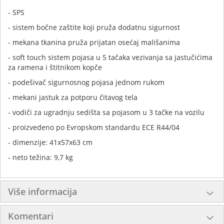
- SPS
- sistem bočne zaštite koji pruža dodatnu sigurnost
- mekana tkanina pruža prijatan osećaj mališanima
- soft touch sistem pojasa u 5 tačaka vezivanja sa jastučićima
za ramena i štitnikom kopče
- podešivač sigurnosnog pojasa jednom rukom
- mekani jastuk za potporu čitavog tela
- vodiči za ugradnju sedišta sa pojasom u 3 tačke na vozilu
- proizvedeno po Evropskom standardu ECE R44/04
- dimenzije: 41x57x63 cm
- neto težina: 9,7 kg
Više informacija
Komentari