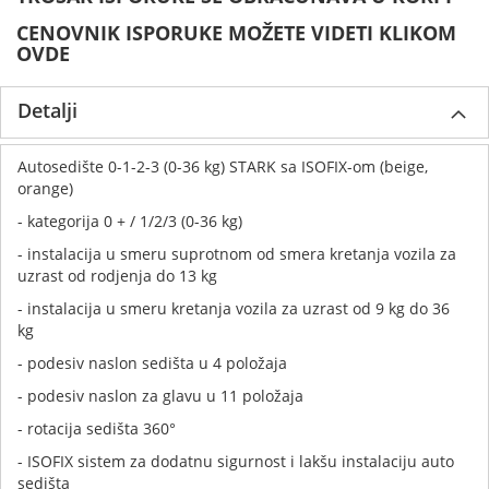
CENOVNIK ISPORUKE MOŽETE VIDETI KLIKOM
OVDE
Detalji
Autosedište 0-1-2-3 (0-36 kg) STARK sa ISOFIX-om (beige,
orange)
- kategorija 0 + / 1/2/3 (0-36 kg)
- instalacija u smeru suprotnom od smera kretanja vozila za
uzrast od rodjenja do 13 kg
- instalacija u smeru kretanja vozila za uzrast od 9 kg do 36
kg
- podesiv naslon sedišta u 4 položaja
- podesiv naslon za glavu u 11 položaja
- rotacija sedišta 360°
- ISOFIX sistem za dodatnu sigurnost i lakšu instalaciju auto
sedišta