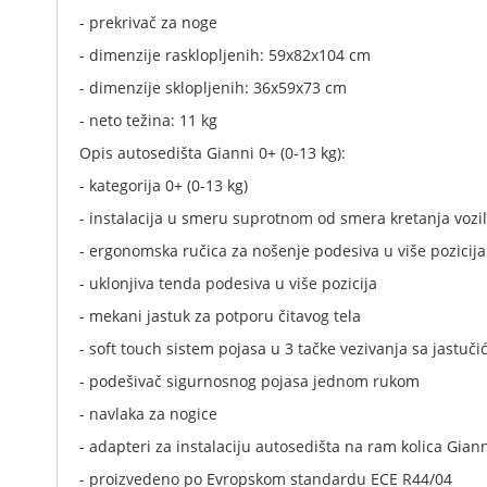
- prekrivač za noge
- dimenzije rasklopljenih: 59x82x104 cm
- dimenzije sklopljenih: 36x59x73 cm
- neto težina: 11 kg
Opis autosedišta Gianni 0+ (0-13 kg):
- kategorija 0+ (0-13 kg)
- instalacija u smeru suprotnom od smera kretanja vozil
- ergonomska ručica za nošenje podesiva u više pozicija
- uklonjiva tenda podesiva u više pozicija
- mekani jastuk za potporu čitavog tela
- soft touch sistem pojasa u 3 tačke vezivanja sa jastuč
- podešivač sigurnosnog pojasa jednom rukom
- navlaka za nogice
- adapteri za instalaciju autosedišta na ram kolica Gian
- proizvedeno po Evropskom standardu ECE R44/04