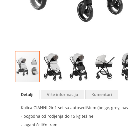
Skip
to
Detalji
Više informacija
Komentari
the
beginning
Kolica GIANNI 2in1 set sa autosedištem (beige, grey, nav
of
the
- pogodna od rodjenja do 15 kg težine
images
- lagani čelični ram
gallery