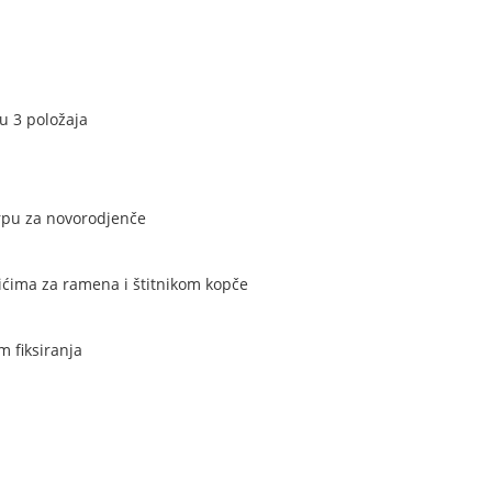
u 3 položaja
orpu za novorodjenče
čićima za ramena i štitnikom kopče
m fiksiranja