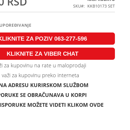
0 RSD
SKU
KKB10173 SET
 UPOREĐIVANJE
KLIKNITE ZA POZIV 063-277-596
KLIKNITE ZA VIBER CHAT
i za kupovinu na rate u maloprodaji
 važi za kupovinu preko interneta
 NA ADRESU KURIRSKOM SLUŽBOM
PORUKE SE OBRAČUNAVA U KORPI
ISPORUKE MOŽETE VIDETI KLIKOM OVDE