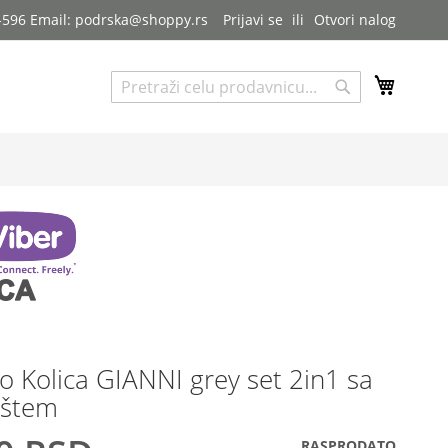
7-596 Email: podrska@shoppy.rs
Prijavi se
Otvori nalog
My Cart
Pretraga
Pretraga
o Kolica GIANNI grey set 2in1 sa
ištem
RASPRODATO