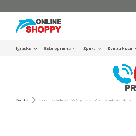
Skip
to
Content
Igračke
Bebi oprema
Sport
Sve za kuću
Početna
Kikka Boo Kolica GIANNI grey set 2in1 sa autosedištem
Skip
to
the
end