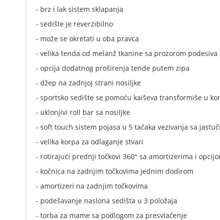
- brz i lak sistem sklapanja
- sedište je reverzibilno
- može se okretati u oba pravca
- velika tenda od melanž tkanine sa prozorom podesiva 
- opcija dodatnog proširenja tende putem zipa
- džep na zadnjoj strani nosiljke
- sportsko sedište se pomoću kaiševa transformiše u k
- uklonjivi roll bar sa nosiljke
- soft touch sistem pojasa u 5 tačaka vezivanja sa jastu
- velika korpa za odlaganje stvari
- rotirajući prednji točkovi 360° sa amortizerima i opcijo
- kočnica na zadnjim točkovima jednim dodirom
- amortizeri na zadnjim točkovima
- podešavanje naslona sedišta u 3 položaja
- torba za mame sa podlogom za presvlačenje