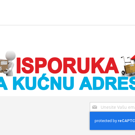
Sign
Up
for
Our
Newsletter: