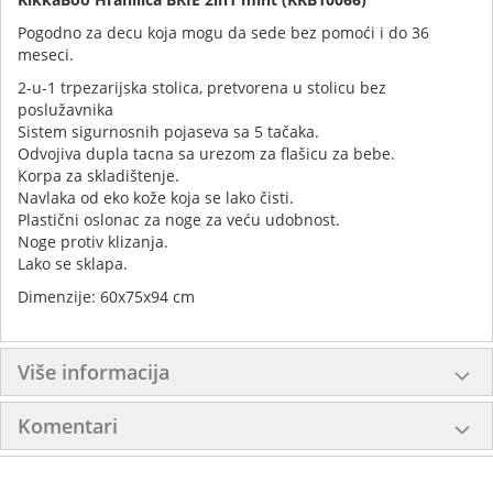
Pogodno za decu koja mogu da sede bez pomoći i do 36
meseci.
2-u-1 trpezarijska stolica, pretvorena u stolicu bez
poslužavnika
Sistem sigurnosnih pojaseva sa 5 tačaka.
Odvojiva dupla tacna sa urezom za flašicu za bebe.
Korpa za skladištenje.
Navlaka od eko kože koja se lako čisti.
Plastični oslonac za noge za veću udobnost.
Noge protiv klizanja.
Lako se sklapa.
Dimenzije: 60x75x94 cm
Više informacija
Komentari