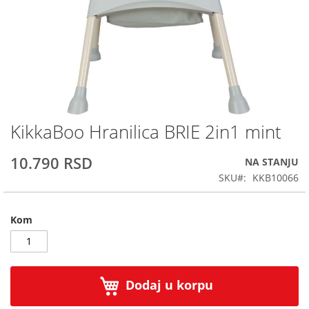
KikkaBoo Hranilica BRIE 2in1 mint
Skip
to
the
10.790 RSD
NA STANJU
beginning
SKU
KKB10066
of
the
images
Kom
gallery
Dodaj u korpu