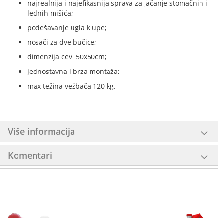
najrealnija i najefikasnija sprava za jačanje stomačnih i
leđnih mišića;
podešavanje ugla klupe;
nosači za dve bučice;
dimenzija cevi 50x50cm;
jednostavna i brza montaža;
max težina vežbača 120 kg.
Više informacija
Komentari