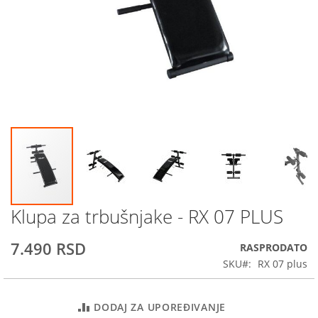
Klupa za trbušnjake - RX 07 PLUS
Skip
to
the
7.490 RSD
RASPRODATO
beginning
SKU
RX 07 plus
of
the
images
DODAJ ZA UPOREĐIVANJE
gallery