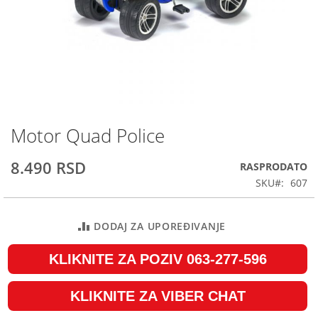
Motor Quad Police
Skip
to
the
8.490 RSD
RASPRODATO
beginning
SKU
607
of
the
images
DODAJ ZA UPOREĐIVANJE
gallery
KLIKNITE ZA POZIV 063-277-596
KLIKNITE ZA VIBER CHAT