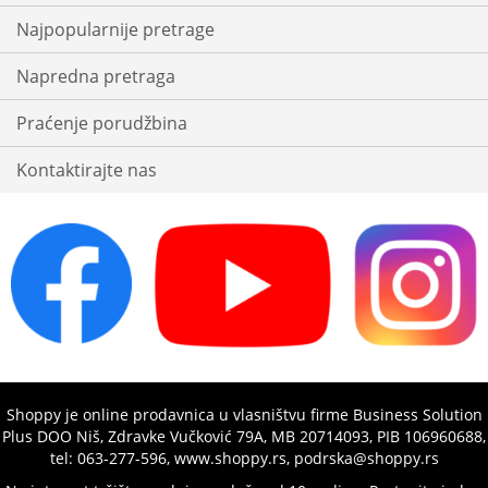
Najpopularnije pretrage
Napredna pretraga
Praćenje porudžbina
Kontaktirajte nas
Shoppy je online prodavnica u vlasništvu firme Business Solution
Plus DOO Niš, Zdravke Vučković 79A, MB 20714093, PIB 106960688,
tel: 063-277-596, www.shoppy.rs, podrska@shoppy.rs