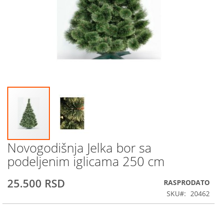
Novogodišnja Jelka bor sa
Skip
to
podeljenim iglicama 250 cm
the
beginning
25.500 RSD
RASPRODATO
of
the
SKU
20462
images
gallery