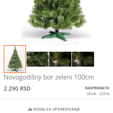
Novogodišnji bor zeleni 100cm
Skip
to
the
2.290 RSD
RASPRODATO
beginning
SKU
20318
of
the
images
DODAJ ZA UPOREĐIVANJE
gallery