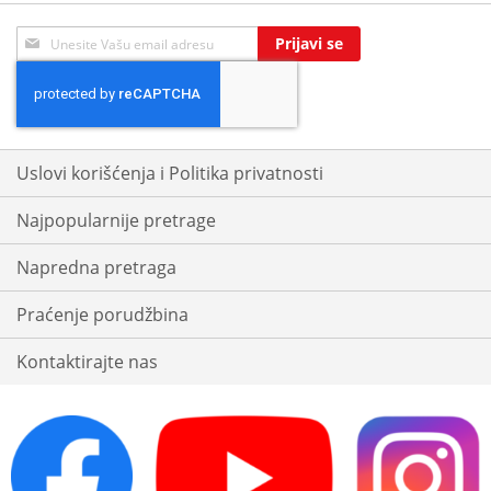
Sign
Prijavi se
Up
for
Our
Newsletter:
Uslovi korišćenja i Politika privatnosti
Najpopularnije pretrage
Napredna pretraga
Praćenje porudžbina
Kontaktirajte nas