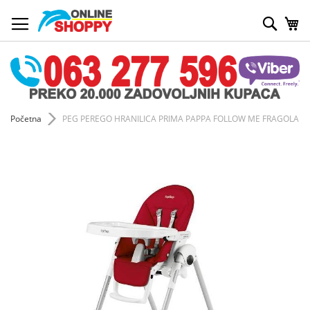
Skip
to
Pretr
My
Content
Početna
PEG PEREGO HRANILICA PRIMA PAPPA FOLLOW ME FRAGOLA
Skip
to
the
end
of
the
images
gallery