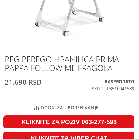
PEG PEREGO HRANILICA PRIMA
Skip
to
PAPPA FOLLOW ME FRAGOLA
the
beginning
21.690 RSD
RASPRODATO
of
the
SKU
P3510041589
images
gallery
DODAJ ZA UPOREĐIVANJE
KLIKNITE ZA POZIV 063-277-596
KLIKNITE ZA VIBER CHAT