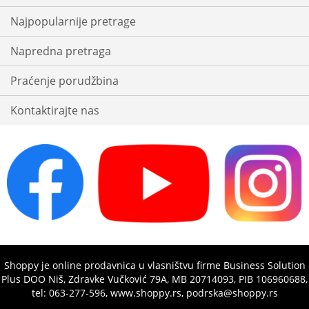
Najpopularnije pretrage
Napredna pretraga
Praćenje porudžbina
Kontaktirajte nas
Shoppy je online prodavnica u vlasništvu firme Business Solution
Plus DOO Niš, Zdravke Vučković 79A, MB 20714093, PIB 106960688,
tel: 063-277-596, www.shoppy.rs, podrska@shoppy.rs