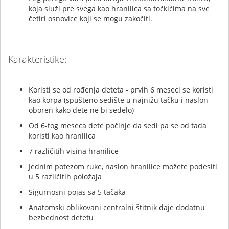
koja služi pre svega kao hranilica sa točkićima na sve
četiri osnovice koji se mogu zakočiti.
Karakteristike:
Koristi se od rođenja deteta - prvih 6 meseci se koristi
kao korpa (spušteno sedište u najnižu tačku i naslon
oboren kako dete ne bi sedelo)
Od 6-tog meseca dete počinje da sedi pa se od tada
koristi kao hranilica
7 različitih visina hranilice
Jednim potezom ruke, naslon hranilice možete podesiti
u 5 različitih položaja
Sigurnosni pojas sa 5 tačaka
Anatomski oblikovani centralni štitnik daje dodatnu
bezbednost detetu