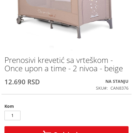
Prenosivi krevetić sa vrteškom -
Skip
to
Once upon a time - 2 nivoa - beige
the
beginning
12.690 RSD
NA STANJU
of
the
SKU
CAN8376
images
gallery
Kom