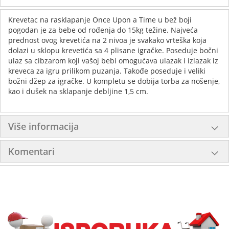
Krevetac na rasklapanje Once Upon a Time u bež boji
pogodan je za bebe od rođenja do 15kg težine. Najveća
prednost ovog krevetića na 2 nivoa je svakako vrteška koja
dolazi u sklopu krevetića sa 4 plisane igračke. Poseduje bočni
ulaz sa cibzarom koji vašoj bebi omogućava ulazak i izlazak iz
kreveca za igru prilikom puzanja. Takođe poseduje i veliki
božni džep za igračke. U kompletu se dobija torba za nošenje,
kao i dušek na sklapanje debljine 1,5 cm.
Više informacija
Komentari