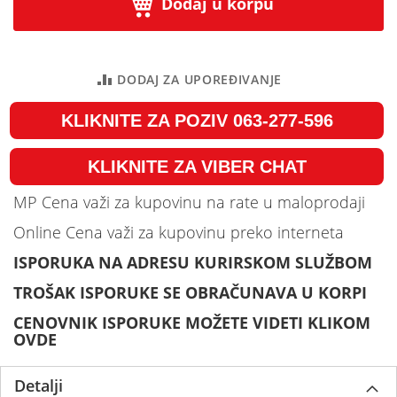
Dodaj u korpu
DODAJ ZA UPOREĐIVANJE
KLIKNITE ZA POZIV 063-277-596
KLIKNITE ZA VIBER CHAT
MP Cena važi za kupovinu na rate u maloprodaji
Online Cena važi za kupovinu preko interneta
ISPORUKA NA ADRESU KURIRSKOM SLUŽBOM
TROŠAK ISPORUKE SE OBRAČUNAVA U KORPI
CENOVNIK ISPORUKE MOŽETE VIDETI KLIKOM
OVDE
Detalji