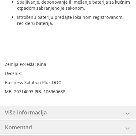
Spaljivanje, deponovanje ili mešanje baterija sa kućnim
otpadom zabranjeno je zakonom.
Istrošenu bateriju predajte lokalnom registrovanom
recikleru baterija.
Zemlja Porekla: Kina
Uvoznik:
Business Solution Plus DOO
MB: 20714093 PIB: 106960688
Više informacija
Komentari