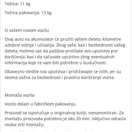
Težina: 11 kg
Težina pakovanja: 13 kg
O vašem novom vozilu
Ovaj auto na akumulator će pružiti vašem detetu kilometre
udobne vožnje i uživanja. Zbog vaše, kao i bezbednosti vašeg
deteta, molimo vas da pažljivo pročitate ovo uputstvo pre
korišćenja, kao i da sačuvate uputstvo zbog eventualnih
informacija koje će vam biti potrebne u budućnosti.
Obavezno sledite sva uputstva i pridržavajte se istih, jer su
veoma važna za bezbednost i pravilno korišćenje vozila.
Montaža vozila:
Vozilo dolazi u fabričkom pakovanju.
Proizvod se isporučuje u originalnoj kutiji, nenamontiran. Za
montažu proizvoda potrebno je oko 20 min. Isključivo odrasla
osoba vrši montažu.