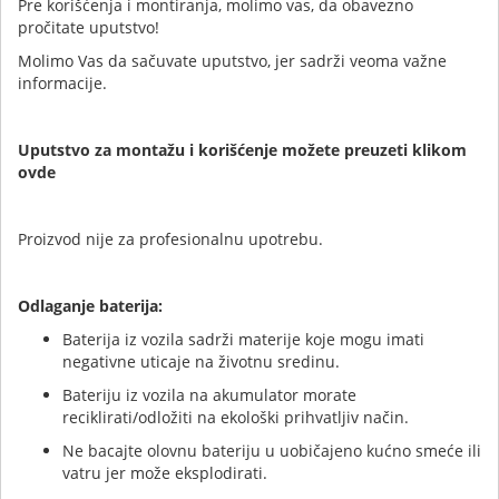
Pre korišćenja i montiranja, molimo vas, da obavezno
pročitate uputstvo!
Molimo Vas da sačuvate uputstvo, jer sadrži veoma važne
informacije.
Uputstvo za montažu i korišćenje možete preuzeti klikom
ovde
Proizvod nije za profesionalnu upotrebu.
Odlaganje baterija:
Baterija iz vozila sadrži materije koje mogu imati
negativne uticaje na životnu sredinu.
Bateriju iz vozila na akumulator morate
reciklirati/odložiti na ekološki prihvatljiv način.
Ne bacajte olovnu bateriju u uobičajeno kućno smeće ili
vatru jer može eksplodirati.