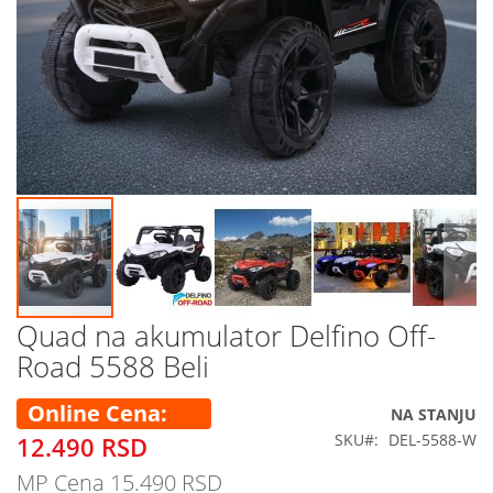
Quad na akumulator Delfino Off-
Skip
to
Road 5588 Beli
the
beginning
Online Cena
NA STANJU
of
the
SKU
DEL-5588-W
12.490 RSD
images
MP Cena
15.490 RSD
gallery