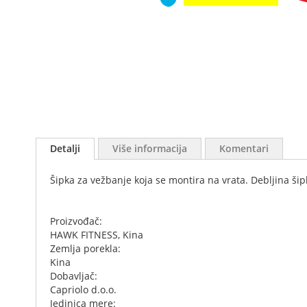
Skip
to
Detalji
Više informacija
Komentari
the
beginning
Šipka za vežbanje koja se montira na vrata. Debljina 
of
the
images
Proizvođač:
gallery
HAWK FITNESS, Kina
Zemlja porekla:
Kina
Dobavljač:
Capriolo d.o.o.
Jedinica mere: