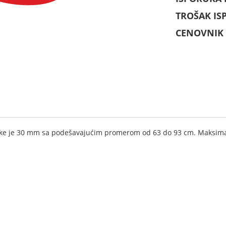
TROŠAK IS
CENOVNIK 
šipke je 30 mm sa podešavajućim promerom od 63 do 93 cm. Maksima