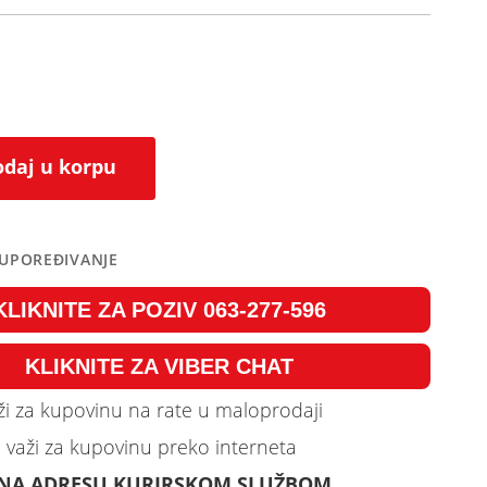
daj u korpu
 UPOREĐIVANJE
KLIKNITE ZA POZIV 063-277-596
KLIKNITE ZA VIBER CHAT
i za kupovinu na rate u maloprodaji
 važi za kupovinu preko interneta
 NA ADRESU KURIRSKOM SLUŽBOM