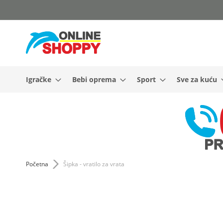
Skip
to
Content
Igračke
Bebi oprema
Sport
Sve za kuću
Početna
Šipka - vratilo za vrata
Skip
to
the
end