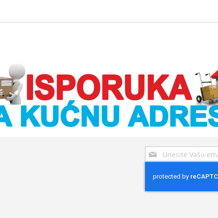
Sign
Up
for
Our
Newsletter: