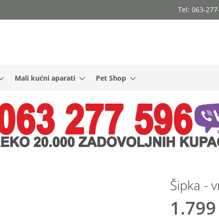
Tel: 063-27
Mali kućni aparati
Pet Shop
Šipka - v
1.799