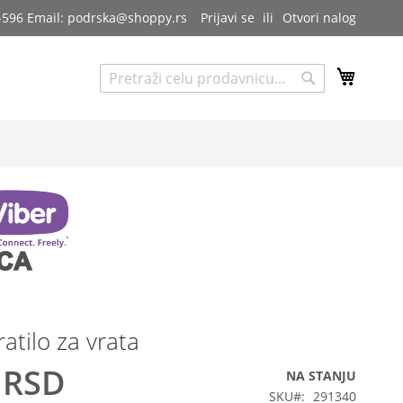
7-596 Email: podrska@shoppy.rs
Prijavi se
Otvori nalog
My Cart
Pretraga
Pretraga
ratilo za vrata
 RSD
NA STANJU
SKU
291340