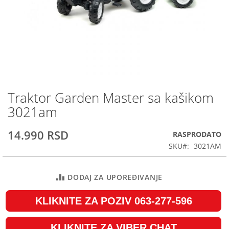
Traktor Garden Master sa kašikom
Skip
to
3021am
the
beginning
14.990 RSD
RASPRODATO
of
the
SKU
3021AM
images
gallery
DODAJ ZA UPOREĐIVANJE
KLIKNITE ZA POZIV 063-277-596
KLIKNITE ZA VIBER CHAT