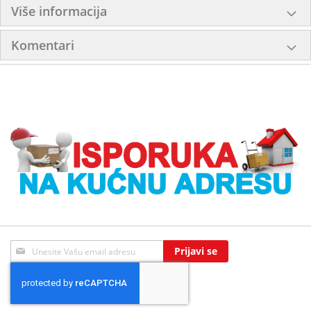
Više informacija
Komentari
Sign
Prijavi se
Up
for
Our
Newsletter: