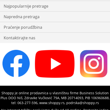
Najpopularnije pretrage
Napredna pretraga
Praćenje porudžbina
Kontaktirajte nas
Shoppy je online prodavnica u vlasništvu firme Business Solution
Plus DOO Niš, Zdravke Vučković 79A, MB 20714093, PIB 106960688,
tel: 063-277-596, www.shoppy.rs, podrska@shoppy.rs