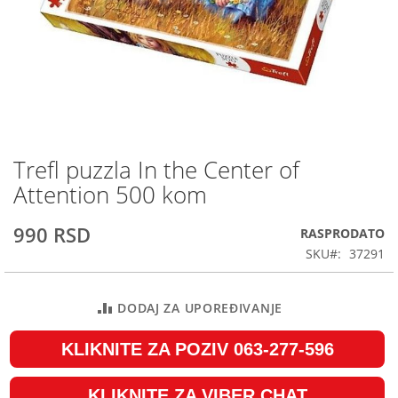
Trefl puzzla In the Center of
Skip
to
Attention 500 kom
the
beginning
990 RSD
RASPRODATO
of
the
SKU
37291
images
gallery
DODAJ ZA UPOREĐIVANJE
KLIKNITE ZA POZIV 063-277-596
KLIKNITE ZA VIBER CHAT