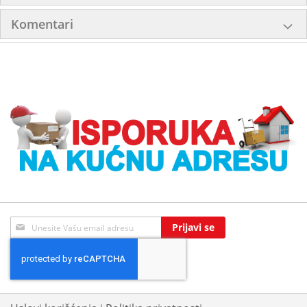
Komentari
Sign
Prijavi se
Up
for
Our
Newsletter: