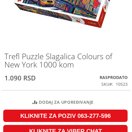
Trefl Puzzle Slagalica Colours of
Skip
to
New York 1000 kom
the
beginning
1.090 RSD
RASPRODATO
of
the
SKU
10523
images
gallery
DODAJ ZA UPOREĐIVANJE
KLIKNITE ZA POZIV 063-277-596
KLIKNITE ZA VIBER CHAT