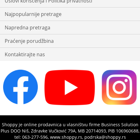
Uslovi korišćenja i Politika privatnosti
Najpopularnije pretrage
Napredna pretraga
Praćenje porudžbina
Kontaktirajte nas
Shoppy je online prodavnica u vlasništvu firme Business Solution
Plus DOO Niš, Zdravke Vučković 79A, MB 20714093, PIB 106960688,
tel: 063-277-596, www.shoppy.rs, podrska@shoppy.rs