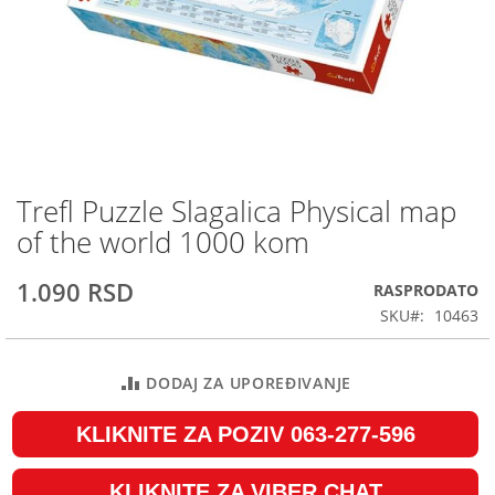
Trefl Puzzle Slagalica Physical map
Skip
to
of the world 1000 kom
the
beginning
1.090 RSD
RASPRODATO
of
the
SKU
10463
images
gallery
DODAJ ZA UPOREĐIVANJE
KLIKNITE ZA POZIV 063-277-596
KLIKNITE ZA VIBER CHAT