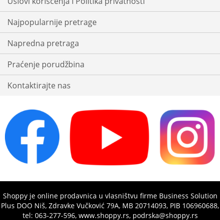
Uslovi korišćenja i Politika privatnosti
Najpopularnije pretrage
Napredna pretraga
Praćenje porudžbina
Kontaktirajte nas
Shoppy je online prodavnica u vlasništvu firme Business Solution
Plus DOO Niš, Zdravke Vučković 79A, MB 20714093, PIB 106960688,
tel: 063-277-596, www.shoppy.rs, podrska@shoppy.rs