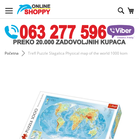
Skip
to
Pretr
My
Content
Početna
Trefl Puzzle Slagalica Physical map of the world 1000 kom
Skip
to
the
end
of
the
images
gallery