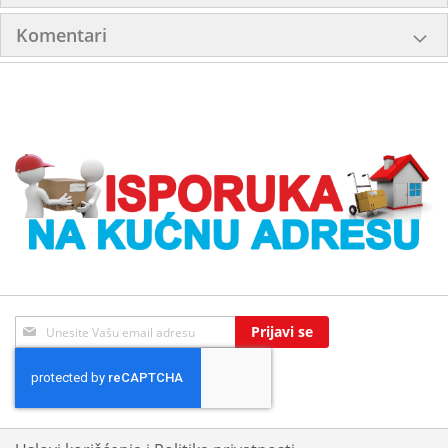
Komentari
Sign
Prijavi se
Up
for
Our
Newsletter: