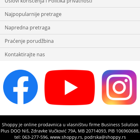
Uslovi korišćenja i Politika privatnosti
Najpopularnije pretrage
Napredna pretraga
Praćenje porudžbina
Kontaktirajte nas
Shoppy je online prodavnica u vlasništvu firme Business Solution
Plus DOO Niš, Zdravke Vučković 79A, MB 20714093, PIB 106960688,
tel: 063-277-596, www.shoppy.rs, podrska@shoppy.rs