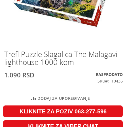
Trefl Puzzle Slagalica The Malagavi
Skip
to
lighthouse 1000 kom
the
beginning
1.090 RSD
RASPRODATO
of
the
SKU
10436
images
gallery
DODAJ ZA UPOREĐIVANJE
KLIKNITE ZA POZIV 063-277-596
KLIKNITE ZA VIBER CHAT