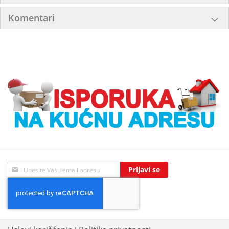
Komentari
Sign
Prijavi se
Up
for
Our
Newsletter: