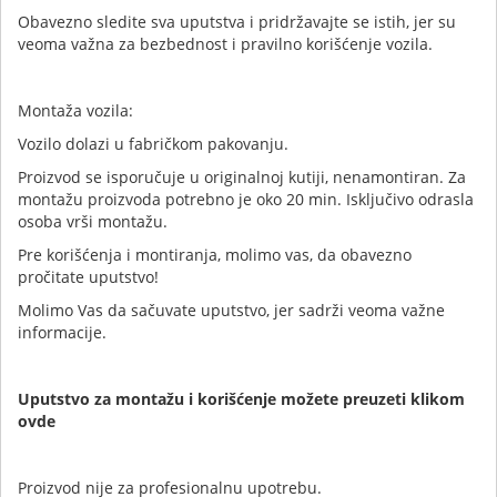
Obavezno sledite sva uputstva i pridržavajte se istih, jer su
veoma važna za bezbednost i pravilno korišćenje vozila.
Montaža vozila:
Vozilo dolazi u fabričkom pakovanju.
Proizvod se isporučuje u originalnoj kutiji, nenamontiran. Za
montažu proizvoda potrebno je oko 20 min. Isključivo odrasla
osoba vrši montažu.
Pre korišćenja i montiranja, molimo vas, da obavezno
pročitate uputstvo!
Molimo Vas da sačuvate uputstvo, jer sadrži veoma važne
informacije.
Uputstvo za montažu i korišćenje možete preuzeti klikom
ovde
Proizvod nije za profesionalnu upotrebu.