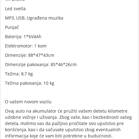
Led svetla
MP3, USB, Ugrađena muzika
Punjač
Baterija: 1*6V4Ah
Elektromotor: 1 kom
Dimenzije: 88*47*43cm
Dimenzije pakovanja: 85*46*26cm
Težina: 8,7 kg
Težina pakovanja: 10 kg
O vašem novom vozilu
Ovaj auto na akumulator će pružiti vašem detetu kilometre
udobne vožnje i uživanja. Zbog vaše, kao i bezbednosti vašeg
deteta, molimo vas da pažljivo pročitate ovo uputstvo pre
korišćenja, kao i da sačuvate uputstvo zbog eventualnih
informacija koje će vam biti potrebne u budućnosti.