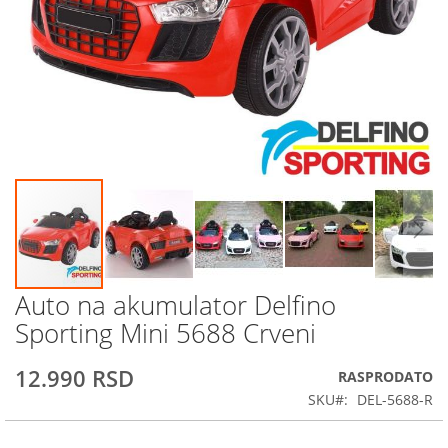
Auto na akumulator Delfino
Skip
to
Sporting Mini 5688 Crveni
the
beginning
12.990 RSD
RASPRODATO
of
the
SKU
DEL-5688-R
images
gallery