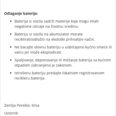
Odlaganje baterija:
Baterija iz vozila sadrži materije koje mogu imati
negativne uticaje na životnu sredinu.
Bateriju iz vozila na akumulator morate
reciklirati/odložiti na ekološki prihvatljiv način.
Ne bacajte olovnu bateriju u uobičajeno kućno smeće ili
vatru jer može eksplodirati.
Spaljivanje, deponovanje ili mešanje baterija sa kućnim
otpadom zabranjeno je zakonom.
Istrošenu bateriju predajte lokalnom registrovanom
recikleru baterija.
Zemlja Porekla: Kina
Uvoznik: