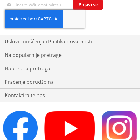
Sign
Prijavi se
Up
for
Our
Newsletter:
Uslovi korišćenja i Politika privatnosti
Najpopularnije pretrage
Napredna pretraga
Praćenje porudžbina
Kontaktirajte nas