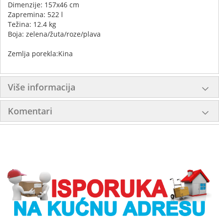
Dimenzije: 157x46 cm
Zapremina: 522 l
Težina: 12.4 kg
Boja: zelena/žuta/roze/plava
Zemlja porekla:Kina
Više informacija
Komentari