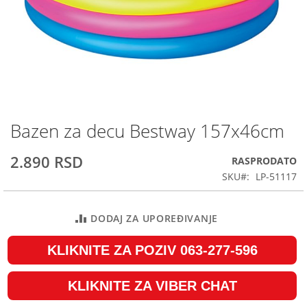
Bazen za decu Bestway 157x46cm
Skip
to
the
2.890 RSD
RASPRODATO
beginning
SKU
LP-51117
of
the
images
DODAJ ZA UPOREĐIVANJE
gallery
KLIKNITE ZA POZIV 063-277-596
KLIKNITE ZA VIBER CHAT