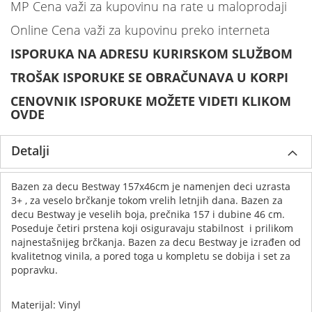
MP Cena važi za kupovinu na rate u maloprodaji
Online Cena važi za kupovinu preko interneta
ISPORUKA NA ADRESU KURIRSKOM SLUŽBOM
TROŠAK ISPORUKE SE OBRAČUNAVA U KORPI
CENOVNIK ISPORUKE MOŽETE VIDETI KLIKOM
OVDE
Detalji
Bazen za decu Bestway 157x46cm je namenjen deci uzrasta
3+ , za veselo brčkanje tokom vrelih letnjih dana. Bazen za
decu Bestway je veselih boja, prečnika 157 i dubine 46 cm.
Poseduje četiri prstena koji osiguravaju stabilnost i prilikom
najnestašnijeg brčkanja. Bazen za decu Bestway je izrađen od
kvalitetnog vinila, a pored toga u kompletu se dobija i set za
popravku.
Materijal: Vinyl