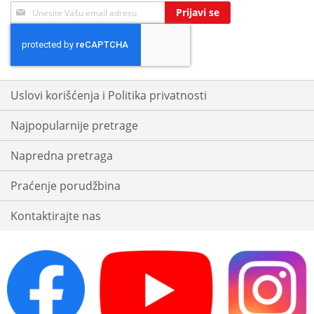
Sign
Prijavi se
Up
for
Our
Newsletter:
Uslovi korišćenja i Politika privatnosti
Najpopularnije pretrage
Napredna pretraga
Praćenje porudžbina
Kontaktirajte nas