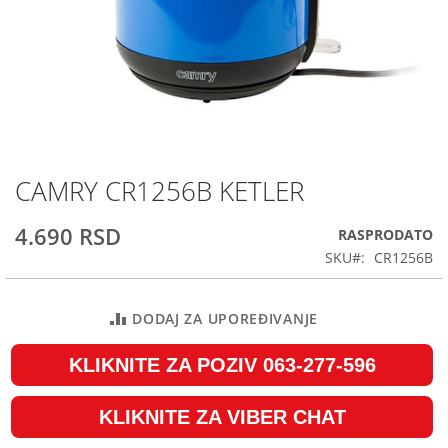
CAMRY CR1256B KETLER
Skip
to
the
4.690 RSD
RASPRODATO
beginning
SKU
CR1256B
of
the
images
DODAJ ZA UPOREĐIVANJE
gallery
KLIKNITE ZA POZIV 063-277-596
KLIKNITE ZA VIBER CHAT