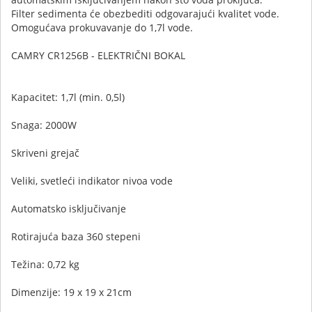
Filter sedimenta će obezbediti odgovarajući kvalitet vode.
Omogućava prokuvavanje do 1,7l vode.
CAMRY CR1256B - ELEKTRIČNI BOKAL
Kapacitet: 1,7l (min. 0,5l)
Snaga: 2000W
Skriveni grejač
Veliki, svetleći indikator nivoa vode
Automatsko isključivanje
Rotirajuća baza 360 stepeni
Težina: 0,72 kg
Dimenzije: 19 x 19 x 21cm