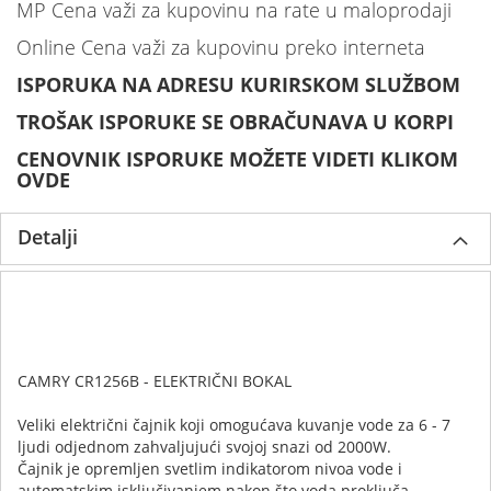
MP Cena važi za kupovinu na rate u maloprodaji
Online Cena važi za kupovinu preko interneta
ISPORUKA NA ADRESU KURIRSKOM SLUŽBOM
TROŠAK ISPORUKE SE OBRAČUNAVA U KORPI
CENOVNIK ISPORUKE MOŽETE VIDETI KLIKOM
OVDE
Detalji
CAMRY CR1256B - ELEKTRIČNI BOKAL
Veliki električni čajnik koji omogućava kuvanje vode za 6 - 7
ljudi odjednom zahvaljujući svojoj snazi od 2000W.
Čajnik je opremljen svetlim indikatorom nivoa vode i
automatskim isključivanjem nakon što voda proključa.