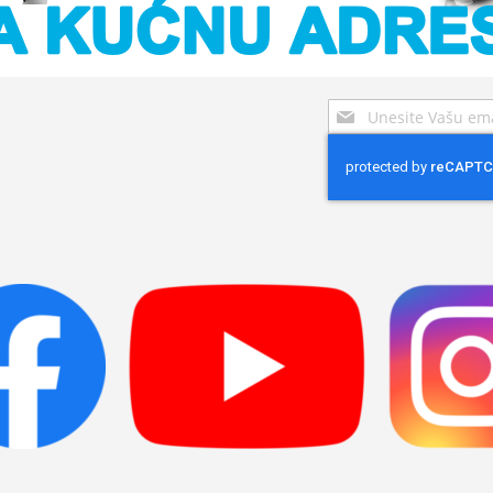
Sign
Up
for
Our
Newsletter: