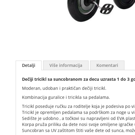
Skip
to
Detalji
Više informacija
Komentari
the
beginning
Dečiji tricikl sa suncobranom za decu uzrasta 1 do 3 g
of
the
Moderan, udoban i praktičan dečiji tricikl.
images
Kombinacija guralice i tricikla sa pedalama.
gallery
Tricikl poseduje ručku za roditelje koja je podesiva po vi
Tricikl je opremljen pedalama sa podrškom za noge u vid
Sedište je udobno , a točkovi su napravljeni od EVA plas
Korpa pruža priliku da dete nosi svoje omiljene igračke 
Suncobran sa UV zaštitom štiti vaše dete od sunca, može