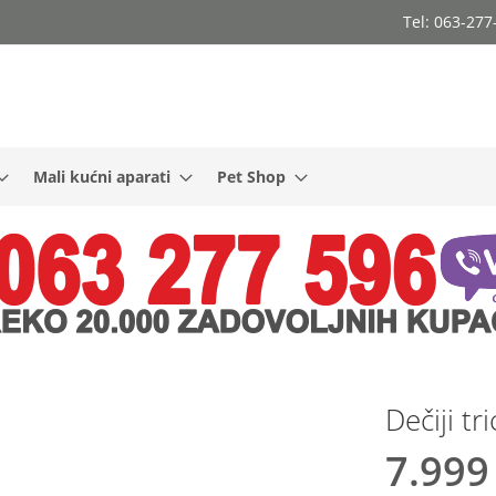
Tel: 063-27
Mali kućni aparati
Pet Shop
Dečiji t
7.999