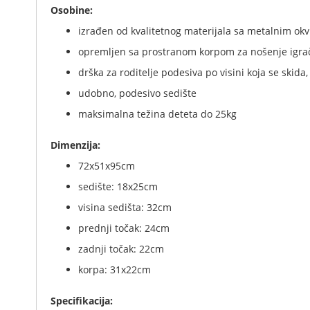
Osobine:
izrađen od kvalitetnog materijala sa metalnim ok
opremljen sa prostranom korpom za nošenje igra
drška za roditelje podesiva po visini koja se skid
udobno, podesivo sedište
maksimalna težina deteta do 25kg
Dimenzija:
72x51x95cm
sedište: 18x25cm
visina sedišta: 32cm
prednji točak: 24cm
zadnji točak: 22cm
korpa: 31x22cm
Specifikacija: