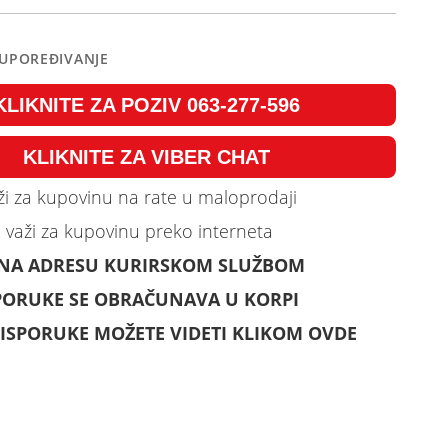
 UPOREĐIVANJE
KLIKNITE ZA POZIV 063-277-596
KLIKNITE ZA VIBER CHAT
i za kupovinu na rate u maloprodaji
 važi za kupovinu preko interneta
 NA ADRESU KURIRSKOM SLUŽBOM
PORUKE SE OBRAČUNAVA U KORPI
ISPORUKE MOŽETE VIDETI KLIKOM OVDE