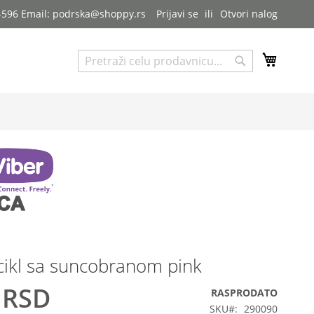
7-596 Email: podrska@shoppy.rs
Prijavi se
Otvori nalog
My Cart
Pretraga
Pretraga
ricikl sa suncobranom pink
 RSD
RASPRODATO
SKU
290090