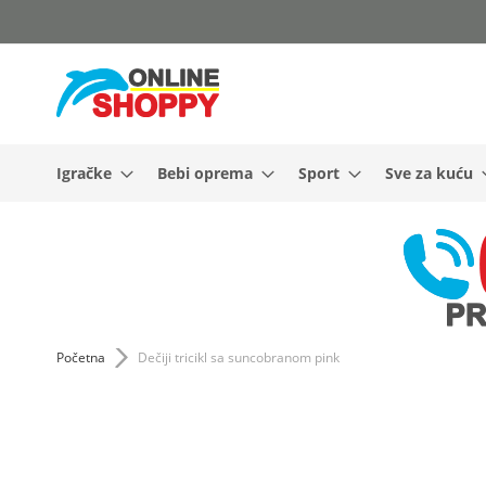
Skip
to
Content
Igračke
Bebi oprema
Sport
Sve za kuću
Početna
Dečiji tricikl sa suncobranom pink
Skip
to
the
end