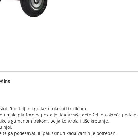
odine
sini. Roditelji mogu lako rukovati triciklom.
u male platforme- postolje. Kada vaše dete želi da okreće pedale ov
tike s gumenom trakom. Bolja kontrola i tiše kretanje.
u njoj.
 te ga podešavati ili pak skinuti kada vam nije potreban.