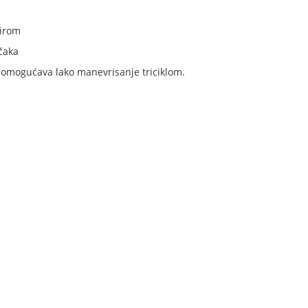
virom
čaka
a, omogućava lako manevrisanje triciklom.