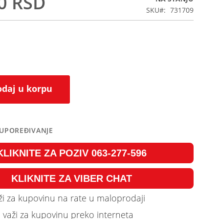
0 RSD
SKU
731709
daj u korpu
 UPOREĐIVANJE
KLIKNITE ZA POZIV 063-277-596
KLIKNITE ZA VIBER CHAT
i za kupovinu na rate u maloprodaji
 važi za kupovinu preko interneta