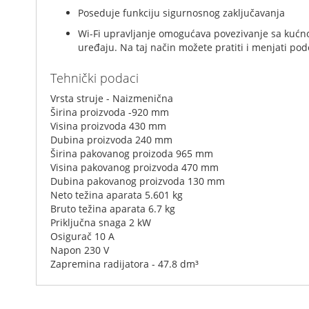
Poseduje funkciju sigurnosnog zaključavanja
Wi-Fi upravljanje omogućava povezivanje sa kućn
uređaju. Na taj način možete pratiti i menjati pod
Tehnički podaci
Vrsta struje - Naizmenična
Širina proizvoda -920 mm
Visina proizvoda 430 mm
Dubina proizvoda 240 mm
Širina pakovanog proizoda 965 mm
Visina pakovanog proizvoda 470 mm
Dubina pakovanog proizvoda 130 mm
Neto težina aparata 5.601 kg
Bruto težina aparata 6.7 kg
Priključna snaga 2 kW
Osigurač 10 A
Napon 230 V
Zapremina radijatora - 47.8 dm³