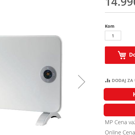
14.99
Kom
Do
DODAJ ZA
MP Cena važ
Online Cena