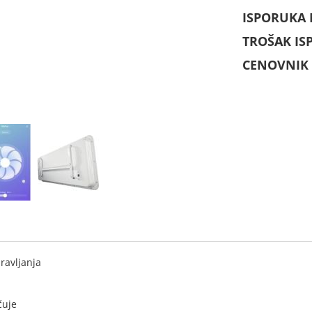
ISPORUKA
TROŠAK IS
CENOVNIK 
ravljanja
čuje