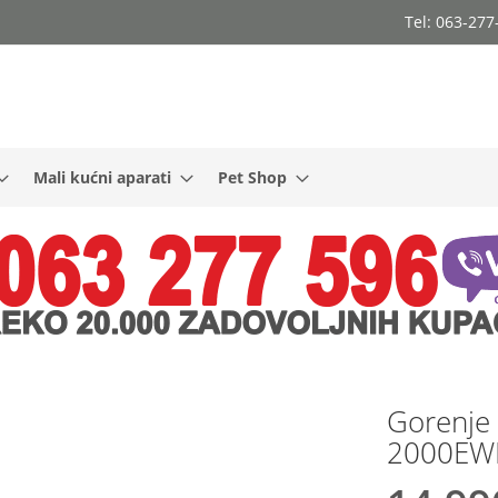
Tel: 063-27
Mali kućni aparati
Pet Shop
Gorenje 
2000EWP