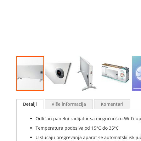
Skip
to
Detalji
Više informacija
Komentari
the
beginning
Odličan panelni radijator sa mogućnošću Wi-Fi up
of
the
Temperatura podesiva od 15°C do 35°C
images
U slučaju pregrevanja aparat se automatski isklju
gallery