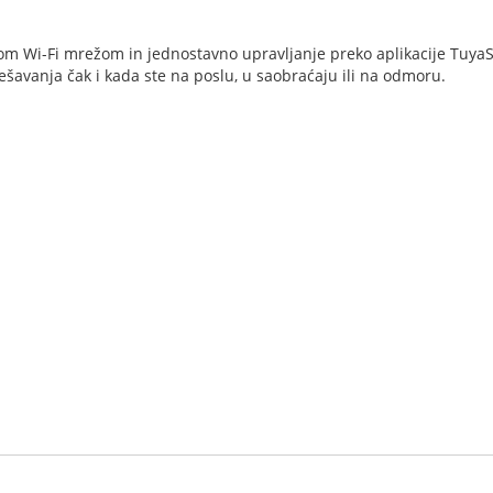
om Wi-Fi mrežom in jednostavno upravljanje preko aplikacije Tuy
ešavanja čak i kada ste na poslu, u saobraćaju ili na odmoru.