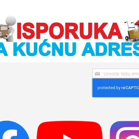
Sign
Up
for
Our
Newsletter: