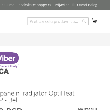
7-596 Email: podrska@shoppy.rs
Prijavi se
Otvori nalog
My Cart
Pretraga
Pretraga
panelni radijator OptiHeat
 - Beli
NA STANJU