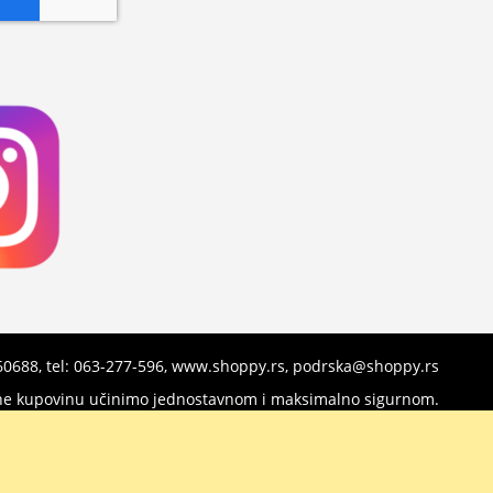
960688, tel: 063-277-596, www.shoppy.rs, podrska@shoppy.rs
nline kupovinu učinimo jednostavnom i maksimalno sigurnom.