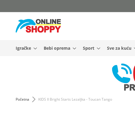
Skip
to
Content
Igračke
Bebi oprema
Sport
Sve za kuću
Početna
KIDS II Bright Starts Lezaljka - Toucan Tango
Skip
to
the
end