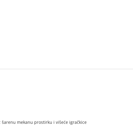
z šarenu mekanu prostirku i višeće igračkice