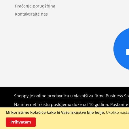
Praćenje porudžbina
Kontaktirajte nas
Shoppy je online prodavnica u vlasništvu firme Business S
Na internet tržištu poslujemo duže od 10 godina. Postanit
Mi koristimo kolačiće kako bi Vaše iskustvo bilo bolje.
Ukoliko nasta
Prihvatam