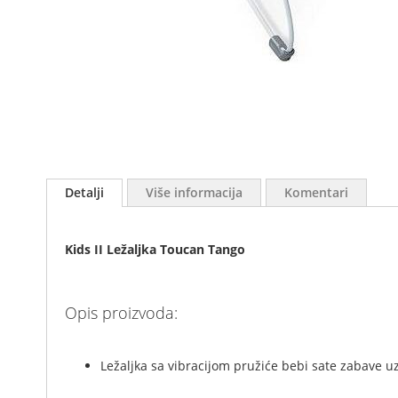
Skip
to
Detalji
Više informacija
Komentari
the
beginning
of
Kids II Ležaljka Toucan Tang
o
the
images
gallery
Opis proizvoda:
Ležaljka sa vibracijom pružiće bebi sate zabave u