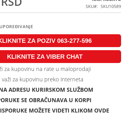
 RSD
SKU
SKU10589
 UPOREĐIVANJE
KLIKNITE ZA POZIV 063-277-596
KLIKNITE ZA VIBER CHAT
i za kupovinu na rate u maloprodaji
 važi za kupovinu preko interneta
 NA ADRESU KURIRSKOM SLUŽBOM
PORUKE SE OBRAČUNAVA U KORPI
ISPORUKE MOŽETE VIDETI KLIKOM OVDE