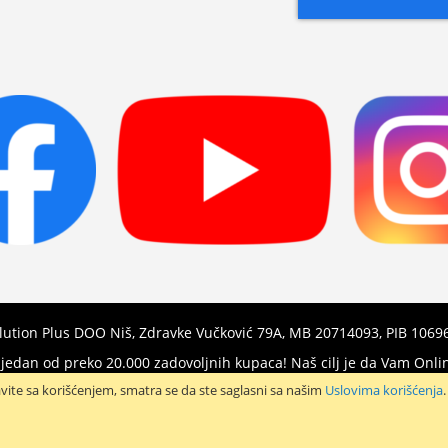
Newsletter:
olution Plus DOO Niš, Zdravke Vučković 79A, MB 20714093, PIB 106
e jedan od preko 20.000 zadovoljnih kupaca! Naš cilj je da Vam O
vite sa korišćenjem, smatra se da ste saglasni sa našim
Uslovima korišćenja
.
Hvala Vam što kupujete preko našeg web sajta!
Copyright © Shoppy. All rights reserved.