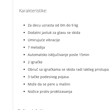
Karakteristike:
Za decu uzrasta od 0m do 9 kg
Dodatni jastuk za glavu se skida
Umirujuće vibracije
7 melodija
Automatsko isključivanje posle 15min
2 igračke
Obruč sa igračkama se skida radi lakšeg pristupa
3 tačke podesivog pojasa
Može da se pere u mašini
Nožice protiv proklizavanja