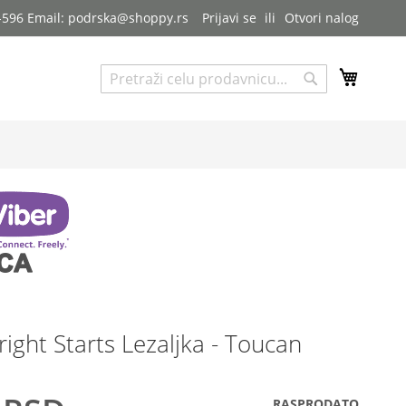
7-596 Email: podrska@shoppy.rs
Prijavi se
Otvori nalog
My Cart
Pretraga
Pretraga
right Starts Lezaljka - Toucan
RASPRODATO