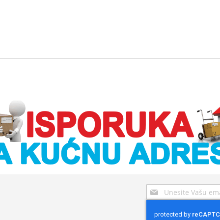
Sign
Up
for
Our