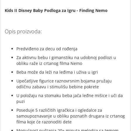
Kids II Disney Baby Podloga za Igru - Finding Nemo
Opis proizvoda:
Predviđeno za decu od rođenja
Za aktivnu bebu i gimanstiku na udobnoj podlozi u
obliku raže iz crtanog filma Nemo
Beba može da leži na leđima i uživa u igri
Upečatljive figurice raznovrsnim bojama pružaju
odličnu zabavu i stimulišu bebine pokrete
U položaju na stomaku beba jača leđne mišice i uči da
puzi
Poseduje 5 različitih igračkica i ogledalce za
samoupoznavanje u obliku poznatih drugara iz crtanog
filma koje će razonoditi dete
Mogućnost puštanja 20+ minuta melodija sa temom