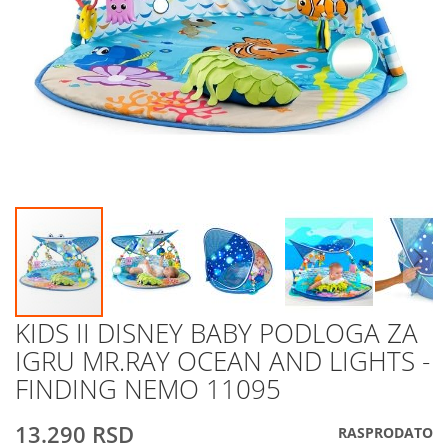
KIDS II DISNEY BABY PODLOGA ZA
Skip
to
IGRU MR.RAY OCEAN AND LIGHTS -
the
FINDING NEMO 11095
beginning
of
the
13.290 RSD
RASPRODATO
images