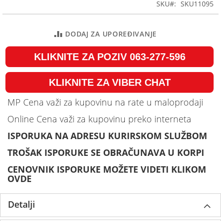
SKU
SKU11095
gallery
DODAJ ZA UPOREĐIVANJE
KLIKNITE ZA POZIV 063-277-596
KLIKNITE ZA VIBER CHAT
MP Cena važi za kupovinu na rate u maloprodaji
Online Cena važi za kupovinu preko interneta
ISPORUKA NA ADRESU KURIRSKOM SLUŽBOM
TROŠAK ISPORUKE SE OBRAČUNAVA U KORPI
CENOVNIK ISPORUKE MOŽETE VIDETI KLIKOM
OVDE
Detalji