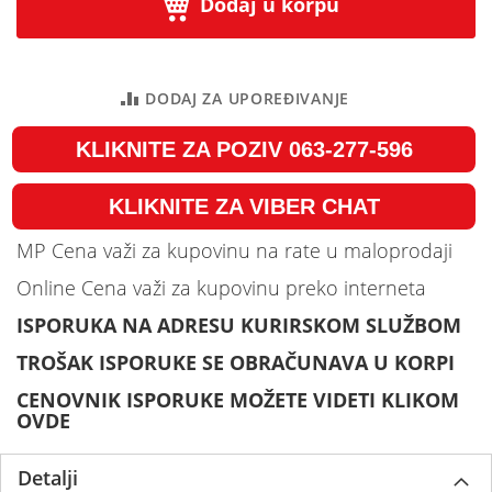
Dodaj u korpu
DODAJ ZA UPOREĐIVANJE
KLIKNITE ZA POZIV 063-277-596
KLIKNITE ZA VIBER CHAT
MP Cena važi za kupovinu na rate u maloprodaji
Online Cena važi za kupovinu preko interneta
ISPORUKA NA ADRESU KURIRSKOM SLUŽBOM
TROŠAK ISPORUKE SE OBRAČUNAVA U KORPI
CENOVNIK ISPORUKE MOŽETE VIDETI KLIKOM
OVDE
Detalji