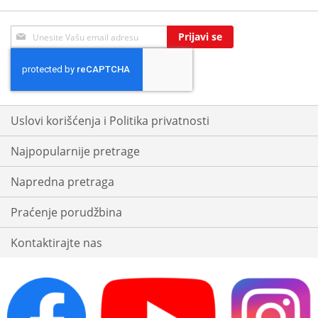
Sign
Prijavi se
Up
for
Our
Newsletter:
Uslovi korišćenja i Politika privatnosti
Najpopularnije pretrage
Napredna pretraga
Praćenje porudžbina
Kontaktirajte nas