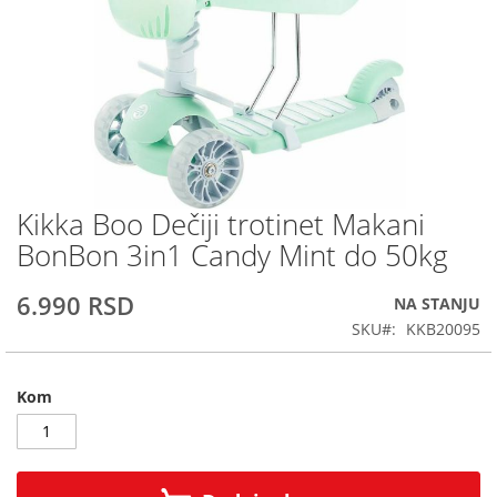
Kikka Boo Dečiji trotinet Makani
Skip
to
BonBon 3in1 Candy Mint do 50kg
the
beginning
6.990 RSD
NA STANJU
of
the
SKU
KKB20095
images
gallery
Kom