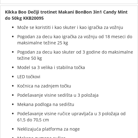
Kikka Boo Dečiji trotinet Makani BonBon 3in1 Candy Mint
do 50kg KKB20095
Može se koristiti i kao skuter i kao igračka za vožnju
Pogodan za decu kao igračka za vožnju od 18 meseci do
maksimalne težine 25 kg
Pogodan za decu kao skuter od 3 godine do maksimalne
težine 50 kg
Model sa 3 velika i stabilna točka
LED točkovi
Kočnica na zadnjem točku
Podešavanje visine sedišta u 3 položaja
Mekana podloga na sedištu
Podešavanje visine ručice upravljača u 3 položaja od
61,5 do 70,5 cm
Neklizajuća platforma za noge