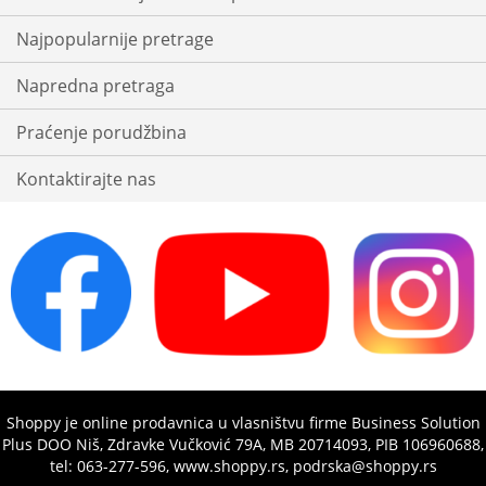
Najpopularnije pretrage
Napredna pretraga
Praćenje porudžbina
Kontaktirajte nas
Shoppy je online prodavnica u vlasništvu firme Business Solution
Plus DOO Niš, Zdravke Vučković 79A, MB 20714093, PIB 106960688,
tel: 063-277-596, www.shoppy.rs, podrska@shoppy.rs