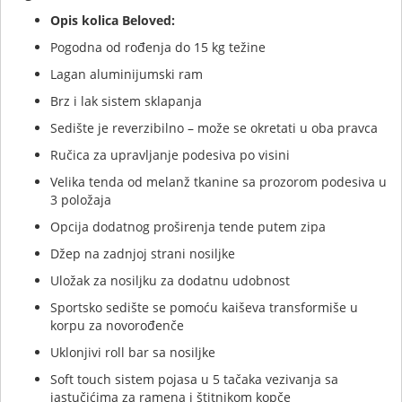
Opis kolica Beloved:
Pogodna od rođenja do 15 kg težine
Lagan aluminijumski ram
Brz i lak sistem sklapanja
Sedište je reverzibilno – može se okretati u oba pravca
Ručica za upravljanje podesiva po visini
Velika tenda od melanž tkanine sa prozorom podesiva u
3 položaja
Opcija dodatnog proširenja tende putem zipa
Džep na zadnjoj strani nosiljke
Uložak za nosiljku za dodatnu udobnost
Sportsko sedište se pomoću kaiševa transformiše u
korpu za novorođenče
Uklonjivi roll bar sa nosiljke
Soft touch sistem pojasa u 5 tačaka vezivanja sa
jastučićima za ramena i štitnikom kopče