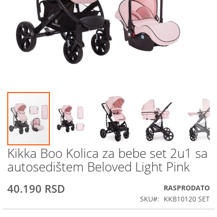
Kikka Boo Kolica za bebe set 2u1 sa
Skip
to
autosedištem Beloved Light Pink
the
beginning
40.190 RSD
RASPRODATO
of
the
SKU
KKB10120 SET
images