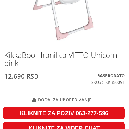
KikkaBoo Hranilica VITTO Unicorn
Skip
to
pink
the
beginning
12.690 RSD
RASPRODATO
of
the
SKU
KKB50091
images
gallery
DODAJ ZA UPOREĐIVANJE
KLIKNITE ZA POZIV 063-277-596
KLIKNITE ZA VIBER CHAT