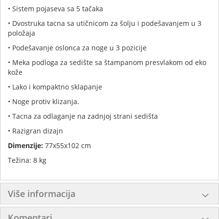
• Sistem pojaseva sa 5 tačaka
• Dvostruka tacna sa utičnicom za šolju i podešavanjem u 3
položaja
• Podešavanje oslonca za noge u 3 pozicije
• Meka podloga za sedište sa štampanom presvlakom od eko
kože
• Lako i kompaktno sklapanje
• Noge protiv klizanja.
• Tacna za odlaganje na zadnjoj strani sedišta
• Razigran dizajn
Dimenzije:
77x55x102 cm
Težina: 8 kg
Više informacija
Komentari