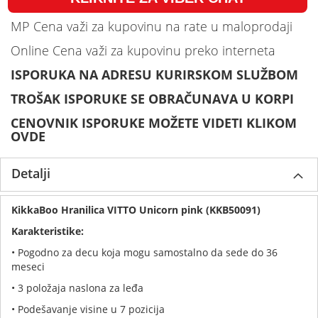
MP Cena važi za kupovinu na rate u maloprodaji
Online Cena važi za kupovinu preko interneta
ISPORUKA NA ADRESU KURIRSKOM SLUŽBOM
TROŠAK ISPORUKE SE OBRAČUNAVA U KORPI
CENOVNIK ISPORUKE MOŽETE VIDETI KLIKOM
OVDE
Detalji
KikkaBoo Hranilica VITTO Unicorn pink (KKB50091)
Karakteristike:
• Pogodno za decu koja mogu samostalno da sede do 36
meseci
• 3 položaja naslona za leđa
• Podešavanje visine u 7 pozicija