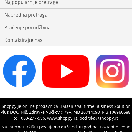
Najpopularnije pretrage
Napredna pretraga
Praćenje porudžbina
Kontaktirajte nas
Shoppy je online prodavnica u vlasništvu firme Business Solution
Plus DOO Niš, Zdravke Vučković 79A, MB 20714093, PIB 106960688,
tel: 063-277-596, www.shoppy.rs, podrska@shoppy.rs
Na internet tržištu poslujemo duže od 10 godina. Postanite jedan