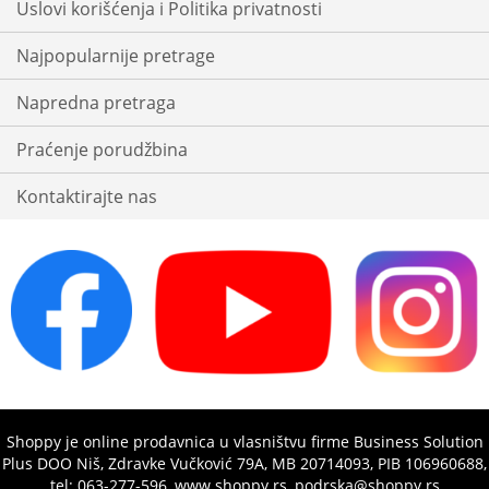
Uslovi korišćenja i Politika privatnosti
Najpopularnije pretrage
Napredna pretraga
Praćenje porudžbina
Kontaktirajte nas
Shoppy je online prodavnica u vlasništvu firme Business Solution
Plus DOO Niš, Zdravke Vučković 79A, MB 20714093, PIB 106960688,
tel: 063-277-596, www.shoppy.rs, podrska@shoppy.rs