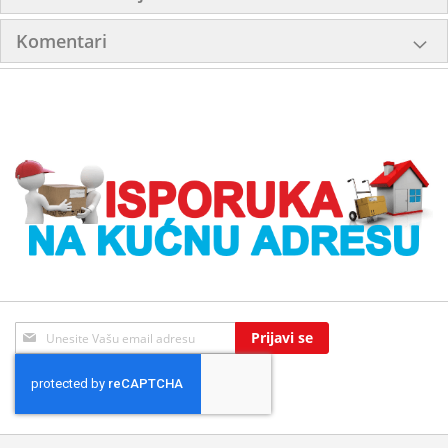
Komentari
Sign
Prijavi se
Up
for
Our
Newsletter: