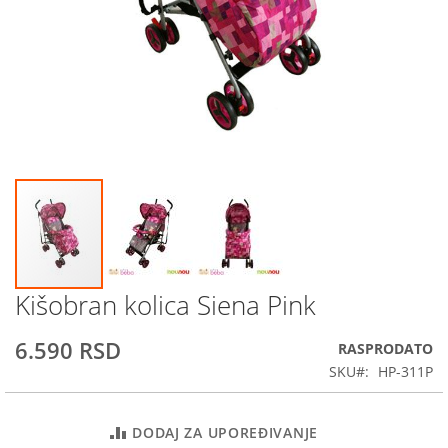
Kišobran kolica Siena Pink
Skip
to
the
6.590 RSD
RASPRODATO
beginning
SKU
HP-311P
of
the
images
DODAJ ZA UPOREĐIVANJE
gallery