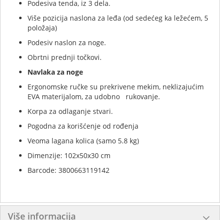
Podesiva tenda, iz 3 dela.
Više pozicija naslona za leđa (od sedećeg ka ležećem, 5
položaja)
Podesiv naslon za noge.
Obrtni prednji točkovi.
Navlaka za noge
Ergonomske ručke su prekrivene mekim, neklizajućim
EVA materijalom, za udobno rukovanje.
Korpa za odlaganje stvari.
Pogodna za korišćenje od rođenja
Veoma lagana kolica (samo 5.8 kg)
Dimenzije: 102x50x30 cm
Barcode: 3800663119142
Više informacija