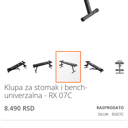
Klupa za stomak i bench-
Skip
to
univerzalna - RX 07C
the
beginning
8.490 RSD
RASPRODATO
of
the
SKU
RX07C
images
gallery