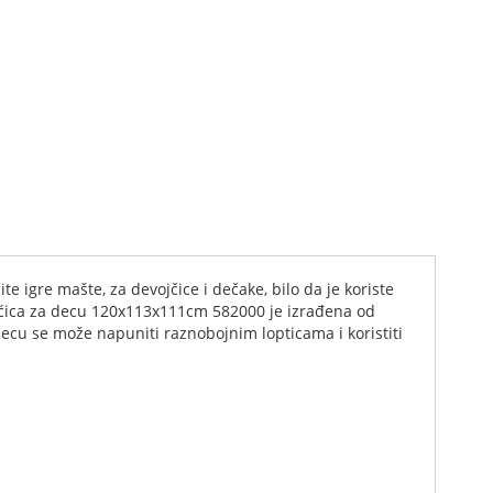
 igre mašte, za devojčice i dečake, bilo da je koriste
. Kućica za decu 120x113x111cm 582000 je izrađena od
 decu se može napuniti raznobojnim lopticama i koristiti