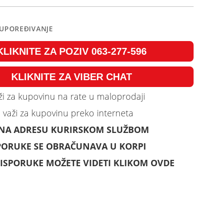
 UPOREĐIVANJE
KLIKNITE ZA POZIV 063-277-596
KLIKNITE ZA VIBER CHAT
i za kupovinu na rate u maloprodaji
 važi za kupovinu preko interneta
 NA ADRESU KURIRSKOM SLUŽBOM
PORUKE SE OBRAČUNAVA U KORPI
ISPORUKE MOŽETE VIDETI KLIKOM OVDE