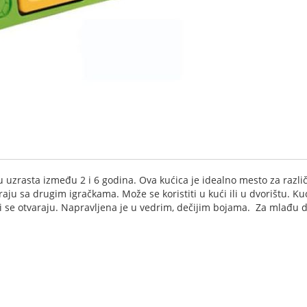
rasta između 2 i 6 godina. Ova kućica je idealno mesto za različite
 igraju sa drugim igračkama. Može se koristiti u kući ili u dvorištu
 koji se otvaraju. Napravljena je u vedrim, dečijim bojama. Za mlađu