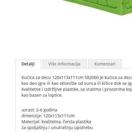
Skip
to
Detalji
Više informacija
Komentari
the
beginning
Kućica za decu 120x113x111cm 582000 je kućica za decu uz
of
kao deo igre ili kao sklonište od sunca ili kišice dok se
the
kvalitetne i izdržljive plastike, sa vratima i prozorima
images
kao bazen za loptice.
gallery
uzrast: 2-6 godina
dimenzije: 120x113x111cm
Materijal: kvalitetna, čvrsta plastika
za spoljašnju i unutrašnju upotrebu