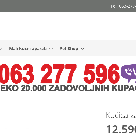
Tel: 063-27
Mali kućni aparati
Pet Shop
Kućica 
12.59