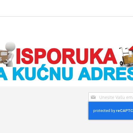
Sign
Up
for
Our
Newsletter: