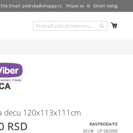
7-596 Email: podrska@shoppy.rs
Prijavi se
Otvori nalog
My Cart
Pretraga
Pretraga
za decu 120x113x111cm
0 RSD
RASPRODATO
SKU
LP-582000