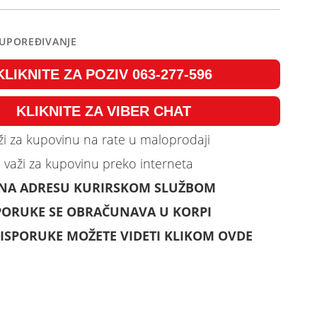
 UPOREĐIVANJE
KLIKNITE ZA POZIV 063-277-596
KLIKNITE ZA VIBER CHAT
i za kupovinu na rate u maloprodaji
 važi za kupovinu preko interneta
 NA ADRESU KURIRSKOM SLUŽBOM
PORUKE SE OBRAČUNAVA U KORPI
ISPORUKE MOŽETE VIDETI KLIKOM OVDE