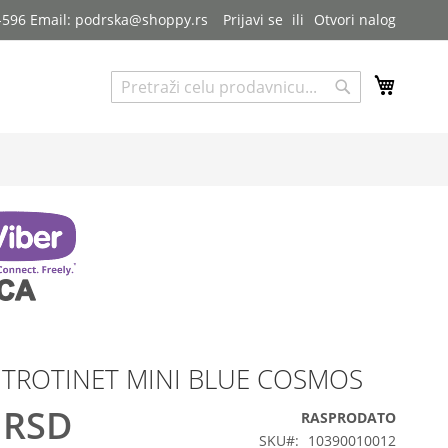
7-596 Email: podrska@shoppy.rs
Prijavi se
Otvori nalog
My Cart
Pretraga
Pretraga
 TROTINET MINI BLUE COSMOS
 RSD
RASPRODATO
SKU
10390010012