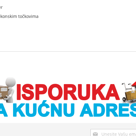
er
ilikonskim točkovima
Sign