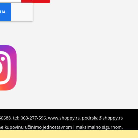
960688, tel: 063-277-596, www.shoppy.rs, podrska@shoppy.rs
nline kupovinu učinimo jednostavnom i maksimalno sigurnom.