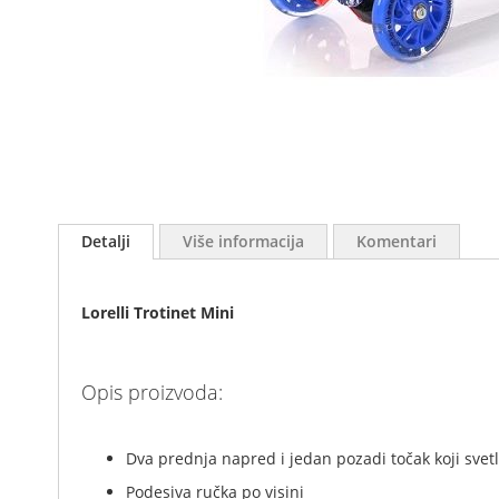
Skip
to
Detalji
Više informacija
Komentari
the
beginning
of
Lorelli Trotinet Mini
the
images
gallery
Opis proizvoda:
Dva prednja napred i jedan pozadi točak koji svet
Podesiva ručka po visini