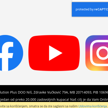
Up
for
Our
Newsletter:
olution Plus DOO Niš, Zdravke Vučković 79A, MB 20714093, PIB 106
e jedan od preko 20.000 zadovoljnih kupaca! Naš cilj je da Vam O
vite sa korišćenjem, smatra se da ste saglasni sa našim
Uslovima korišćenja
.
Hvala Vam što kupujete preko našeg web sajta!