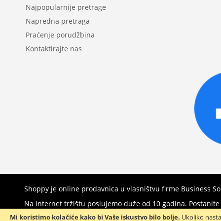
Najpopularnije pretrage
Napredna pretraga
Praćenje porudžbina
Kontaktirajte nas
Shoppy je online prodavnica u vlasništvu firme Business S
Na internet tržištu poslujemo duže od 10 godina. Postanit
Mi koristimo kolačiće kako bi Vaše iskustvo bilo bolje.
Ukoliko nasta